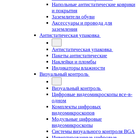
Напольные антистатические коврики
и покрытия
Заземлители обуви
Аксессуары и провода для
заземления
Антистатическая упаковка
Антистатическая упаковка
Пакеты антистатические
Наклейки и пломбы
Индикаторы влажности
Визуальный контроль
Визуальный контроль
Цифровые видеомикроскопы все-в-
одном
Комплекты цифровых
видеомикроскопов
Модульные цифровые
видеомикроскопы
Cистемы визуального контроля BGA
Инвертированные цифровые