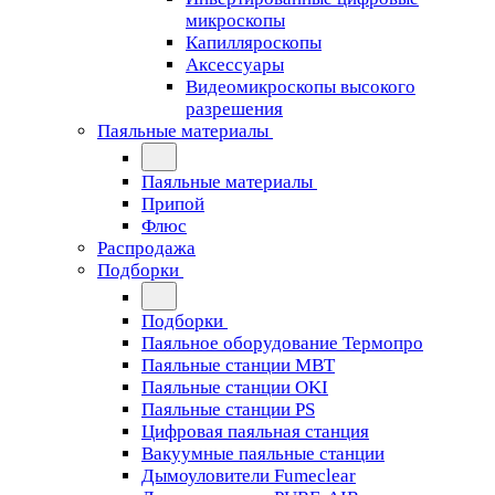
микроскопы
Капилляроскопы
Аксессуары
Видеомикроскопы высокого
разрешения
Паяльные материалы
Паяльные материалы
Припой
Флюс
Распродажа
Подборки
Подборки
Паяльное оборудование Термопро
Паяльные станции MBT
Паяльные станции OKI
Паяльные станции PS
Цифровая паяльная станция
Вакуумные паяльные станции
Дымоуловители Fumeclear