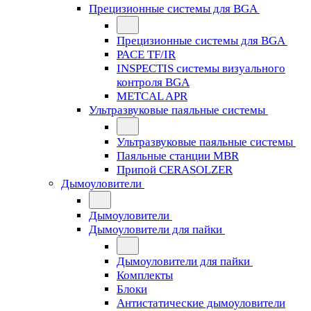
Прецизионные системы для BGA
Прецизионные системы для BGA
PACE TF/IR
INSPECTIS системы визуального
контроля BGA
METCAL APR
Ультразвуковые паяльные системы
Ультразвуковые паяльные системы
Паяльные станции MBR
Припой CERASOLZER
Дымоуловители
Дымоуловители
Дымоуловители для пайки
Дымоуловители для пайки
Комплекты
Блоки
Антистатические дымоуловители