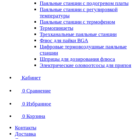
Паяльные станции с подогревом платы
Паяльные станции с регулировкой
температуры
Паяльные станции с термофеном
Термопинцеты
Трехканальные паяльные станции
Флюс для пайки BGA
Цифровые термовоздушные паяльные
станции
Шприцы для дозирования флюса
Электрические оловоотсосы для припоя
Кабинет
0
Сравнение
0
Избранное
0
Корзина
Контакты
Доставка