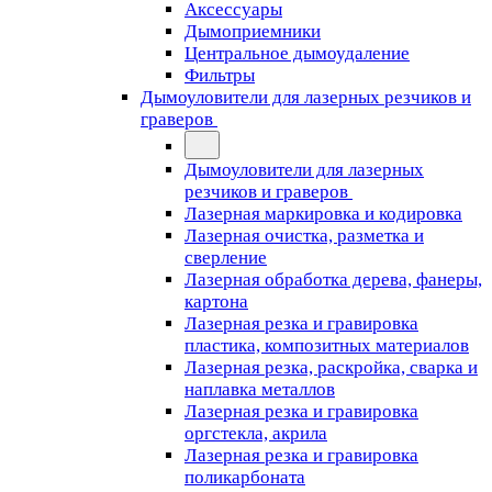
Аксессуары
Дымоприемники
Центральное дымоудаление
Фильтры
Дымоуловители для лазерных резчиков и
граверов
Дымоуловители для лазерных
резчиков и граверов
Лазерная маркировка и кодировка
Лазерная очистка, разметка и
сверление
Лазерная обработка дерева, фанеры,
картона
Лазерная резка и гравировка
пластика, композитных материалов
Лазерная резка, раскройка, сварка и
наплавка металлов
Лазерная резка и гравировка
оргстекла, акрила
Лазерная резка и гравировка
поликарбоната