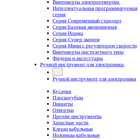
Винтоверты электроотвертки
Интеллектуальная программируемая
серия
Серия Современный стандарт
Серия Базовая экономичная
Серия Норма
Серия Cупер эконом
Серия Мини с регулятором скорости
Винтоверты пистолетного типа
Фидеры и аксессуары
Ручной инструмент для электроники
Ручной инструмент для электроники
Кусачки
Плоскогубцы
Пинцеты
Отвертки
Прочие инструменты
Запасные части
Клещи кабельные
Ножницы кабельные