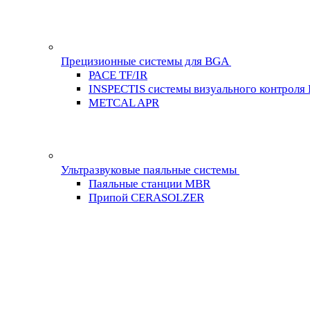
Прецизионные системы для BGA
PACE TF/IR
INSPECTIS системы визуального контроля
METCAL APR
Ультразвуковые паяльные системы
Паяльные станции MBR
Припой CERASOLZER