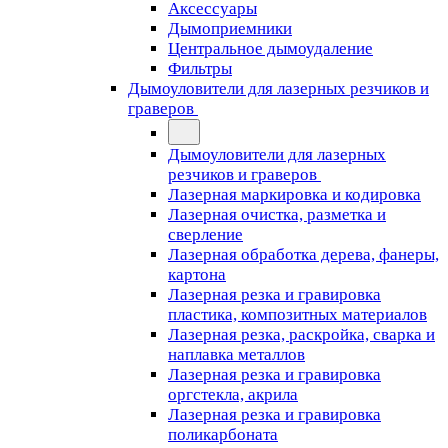
Аксессуары
Дымоприемники
Центральное дымоудаление
Фильтры
Дымоуловители для лазерных резчиков и
граверов
Дымоуловители для лазерных
резчиков и граверов
Лазерная маркировка и кодировка
Лазерная очистка, разметка и
сверление
Лазерная обработка дерева, фанеры,
картона
Лазерная резка и гравировка
пластика, композитных материалов
Лазерная резка, раскройка, сварка и
наплавка металлов
Лазерная резка и гравировка
оргстекла, акрила
Лазерная резка и гравировка
поликарбоната