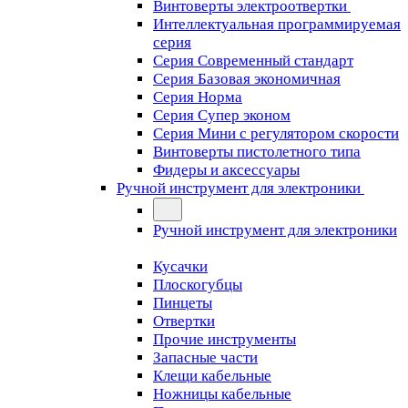
Винтоверты электроотвертки
Интеллектуальная программируемая
серия
Серия Современный стандарт
Серия Базовая экономичная
Серия Норма
Серия Cупер эконом
Серия Мини с регулятором скорости
Винтоверты пистолетного типа
Фидеры и аксессуары
Ручной инструмент для электроники
Ручной инструмент для электроники
Кусачки
Плоскогубцы
Пинцеты
Отвертки
Прочие инструменты
Запасные части
Клещи кабельные
Ножницы кабельные