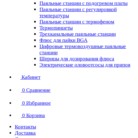
Паяльные станции с подогревом платы
Паяльные станции с регулировкой
температуры
Паяльные станции с термофеном
Термопинцеты
Трехканальные паяльные станции
Флюс для пайки BGA
Цифровые термовоздушные паяльные
станции
Шприцы для дозирования флюса
Электрические оловоотсосы для припоя
Кабинет
0
Сравнение
0
Избранное
0
Корзина
Контакты
Доставка