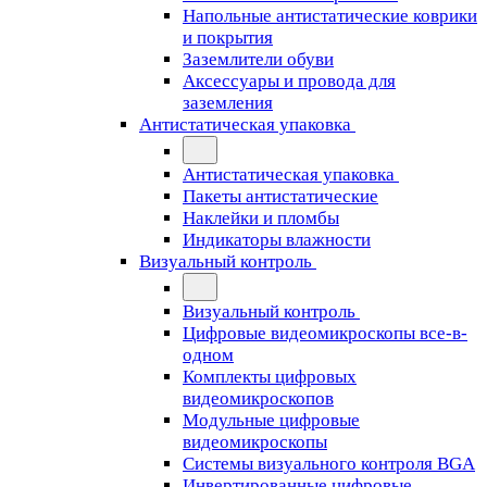
Напольные антистатические коврики
и покрытия
Заземлители обуви
Аксессуары и провода для
заземления
Антистатическая упаковка
Антистатическая упаковка
Пакеты антистатические
Наклейки и пломбы
Индикаторы влажности
Визуальный контроль
Визуальный контроль
Цифровые видеомикроскопы все-в-
одном
Комплекты цифровых
видеомикроскопов
Модульные цифровые
видеомикроскопы
Cистемы визуального контроля BGA
Инвертированные цифровые