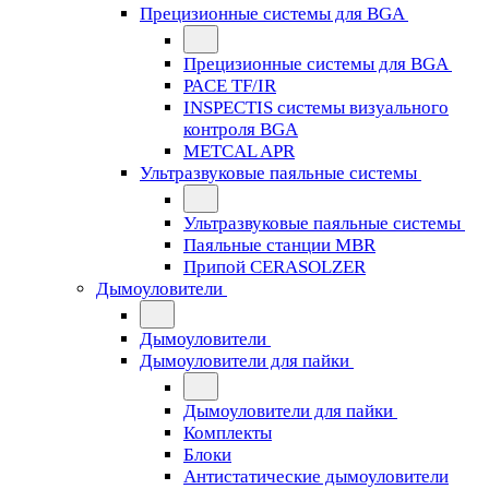
Прецизионные системы для BGA
Прецизионные системы для BGA
PACE TF/IR
INSPECTIS системы визуального
контроля BGA
METCAL APR
Ультразвуковые паяльные системы
Ультразвуковые паяльные системы
Паяльные станции MBR
Припой CERASOLZER
Дымоуловители
Дымоуловители
Дымоуловители для пайки
Дымоуловители для пайки
Комплекты
Блоки
Антистатические дымоуловители