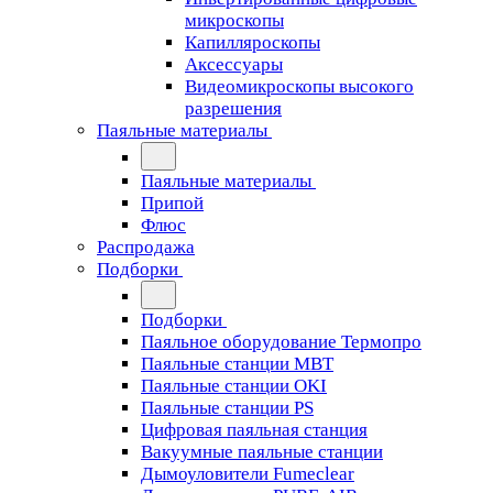
микроскопы
Капилляроскопы
Аксессуары
Видеомикроскопы высокого
разрешения
Паяльные материалы
Паяльные материалы
Припой
Флюс
Распродажа
Подборки
Подборки
Паяльное оборудование Термопро
Паяльные станции MBT
Паяльные станции OKI
Паяльные станции PS
Цифровая паяльная станция
Вакуумные паяльные станции
Дымоуловители Fumeclear