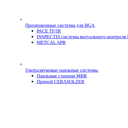
Прецизионные системы для BGA
PACE TF/IR
INSPECTIS системы визуального контроля
METCAL APR
Ультразвуковые паяльные системы
Паяльные станции MBR
Припой CERASOLZER