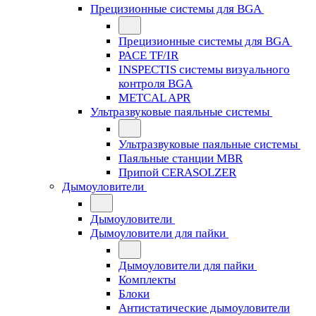
Прецизионные системы для BGA
Прецизионные системы для BGA
PACE TF/IR
INSPECTIS системы визуального
контроля BGA
METCAL APR
Ультразвуковые паяльные системы
Ультразвуковые паяльные системы
Паяльные станции MBR
Припой CERASOLZER
Дымоуловители
Дымоуловители
Дымоуловители для пайки
Дымоуловители для пайки
Комплекты
Блоки
Антистатические дымоуловители