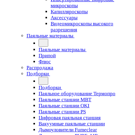
микроскопы
Капилляроскопы
Аксессуары
Видеомикроскопы высокого
разрешения
Паяльные материалы
Паяльные материалы
Припой
Флюс
Распродажа
Подборки
Подборки
Паяльное оборудование Термопро
Паяльные станции MBT
Паяльные станции OKI
Паяльные станции PS
Цифровая паяльная станция
Вакуумные паяльные станции
Дымоуловители Fumeclear