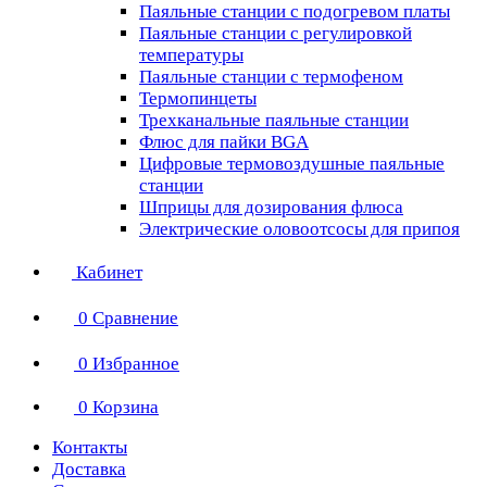
Паяльные станции с подогревом платы
Паяльные станции с регулировкой
температуры
Паяльные станции с термофеном
Термопинцеты
Трехканальные паяльные станции
Флюс для пайки BGA
Цифровые термовоздушные паяльные
станции
Шприцы для дозирования флюса
Электрические оловоотсосы для припоя
Кабинет
0
Сравнение
0
Избранное
0
Корзина
Контакты
Доставка