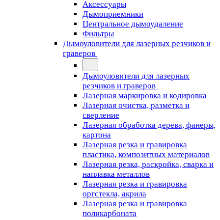
Аксессуары
Дымоприемники
Центральное дымоудаление
Фильтры
Дымоуловители для лазерных резчиков и
граверов
Дымоуловители для лазерных
резчиков и граверов
Лазерная маркировка и кодировка
Лазерная очистка, разметка и
сверление
Лазерная обработка дерева, фанеры,
картона
Лазерная резка и гравировка
пластика, композитных материалов
Лазерная резка, раскройка, сварка и
наплавка металлов
Лазерная резка и гравировка
оргстекла, акрила
Лазерная резка и гравировка
поликарбоната