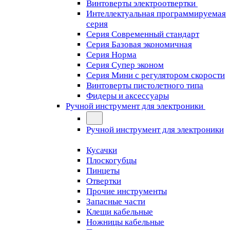
Винтоверты электроотвертки
Интеллектуальная программируемая
серия
Серия Современный стандарт
Серия Базовая экономичная
Серия Норма
Серия Cупер эконом
Серия Мини с регулятором скорости
Винтоверты пистолетного типа
Фидеры и аксессуары
Ручной инструмент для электроники
Ручной инструмент для электроники
Кусачки
Плоскогубцы
Пинцеты
Отвертки
Прочие инструменты
Запасные части
Клещи кабельные
Ножницы кабельные