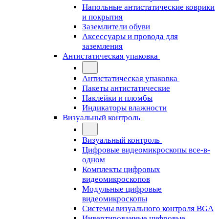
Напольные антистатические коврики
и покрытия
Заземлители обуви
Аксессуары и провода для
заземления
Антистатическая упаковка
Антистатическая упаковка
Пакеты антистатические
Наклейки и пломбы
Индикаторы влажности
Визуальный контроль
Визуальный контроль
Цифровые видеомикроскопы все-в-
одном
Комплекты цифровых
видеомикроскопов
Модульные цифровые
видеомикроскопы
Cистемы визуального контроля BGA
Инвертированные цифровые