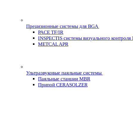
Прецизионные системы для BGA
PACE TF/IR
INSPECTIS системы визуального контроля
METCAL APR
Ультразвуковые паяльные системы
Паяльные станции MBR
Припой CERASOLZER