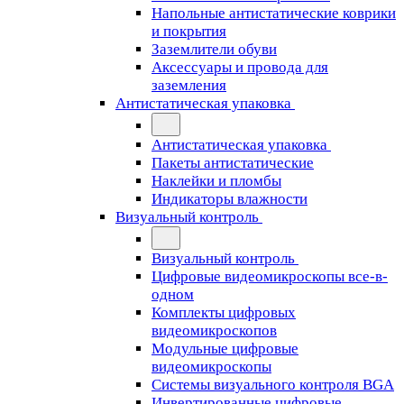
Напольные антистатические коврики
и покрытия
Заземлители обуви
Аксессуары и провода для
заземления
Антистатическая упаковка
Антистатическая упаковка
Пакеты антистатические
Наклейки и пломбы
Индикаторы влажности
Визуальный контроль
Визуальный контроль
Цифровые видеомикроскопы все-в-
одном
Комплекты цифровых
видеомикроскопов
Модульные цифровые
видеомикроскопы
Cистемы визуального контроля BGA
Инвертированные цифровые