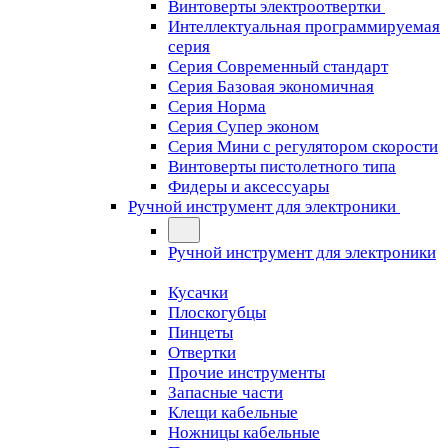
Винтоверты электроотвертки
Интеллектуальная программируемая
серия
Серия Современный стандарт
Серия Базовая экономичная
Серия Норма
Серия Cупер эконом
Серия Мини с регулятором скорости
Винтоверты пистолетного типа
Фидеры и аксессуары
Ручной инструмент для электроники
Ручной инструмент для электроники
Кусачки
Плоскогубцы
Пинцеты
Отвертки
Прочие инструменты
Запасные части
Клещи кабельные
Ножницы кабельные