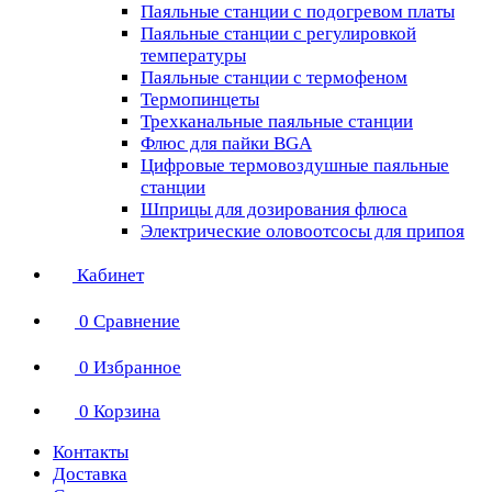
Паяльные станции с подогревом платы
Паяльные станции с регулировкой
температуры
Паяльные станции с термофеном
Термопинцеты
Трехканальные паяльные станции
Флюс для пайки BGA
Цифровые термовоздушные паяльные
станции
Шприцы для дозирования флюса
Электрические оловоотсосы для припоя
Кабинет
0
Сравнение
0
Избранное
0
Корзина
Контакты
Доставка