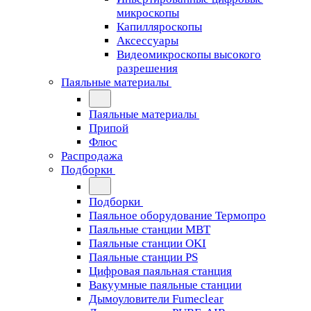
микроскопы
Капилляроскопы
Аксессуары
Видеомикроскопы высокого
разрешения
Паяльные материалы
Паяльные материалы
Припой
Флюс
Распродажа
Подборки
Подборки
Паяльное оборудование Термопро
Паяльные станции MBT
Паяльные станции OKI
Паяльные станции PS
Цифровая паяльная станция
Вакуумные паяльные станции
Дымоуловители Fumeclear