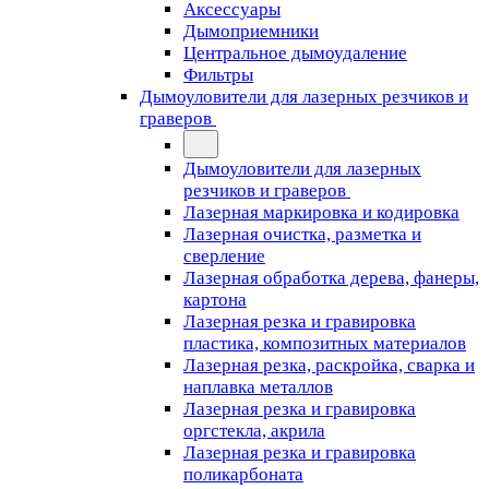
Аксессуары
Дымоприемники
Центральное дымоудаление
Фильтры
Дымоуловители для лазерных резчиков и
граверов
Дымоуловители для лазерных
резчиков и граверов
Лазерная маркировка и кодировка
Лазерная очистка, разметка и
сверление
Лазерная обработка дерева, фанеры,
картона
Лазерная резка и гравировка
пластика, композитных материалов
Лазерная резка, раскройка, сварка и
наплавка металлов
Лазерная резка и гравировка
оргстекла, акрила
Лазерная резка и гравировка
поликарбоната