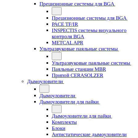
Прецизионные системы для BGA
Прецизионные системы для BGA
PACE TF/IR
INSPECTIS системы визуального
контроля BGA
METCAL APR
Ультразвуковые паяльные системы
Ультразвуковые паяльные системы
Паяльные станции MBR
Припой CERASOLZER
Дымоуловители
Дымоуловители
Дымоуловители для пайки
Дымоуловители для пайки
Комплекты
Блоки
Антистатические дымоуловители