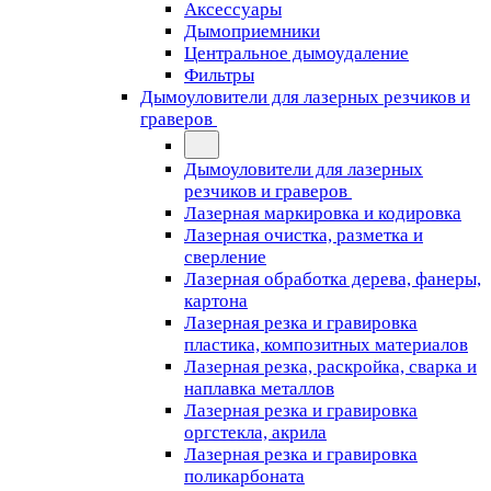
Аксессуары
Дымоприемники
Центральное дымоудаление
Фильтры
Дымоуловители для лазерных резчиков и
граверов
Дымоуловители для лазерных
резчиков и граверов
Лазерная маркировка и кодировка
Лазерная очистка, разметка и
сверление
Лазерная обработка дерева, фанеры,
картона
Лазерная резка и гравировка
пластика, композитных материалов
Лазерная резка, раскройка, сварка и
наплавка металлов
Лазерная резка и гравировка
оргстекла, акрила
Лазерная резка и гравировка
поликарбоната