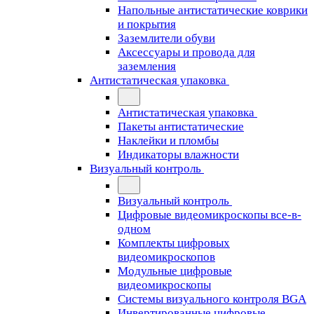
Напольные антистатические коврики
и покрытия
Заземлители обуви
Аксессуары и провода для
заземления
Антистатическая упаковка
Антистатическая упаковка
Пакеты антистатические
Наклейки и пломбы
Индикаторы влажности
Визуальный контроль
Визуальный контроль
Цифровые видеомикроскопы все-в-
одном
Комплекты цифровых
видеомикроскопов
Модульные цифровые
видеомикроскопы
Cистемы визуального контроля BGA
Инвертированные цифровые