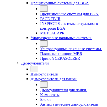
Прецизионные системы для BGA
Прецизионные системы для BGA
PACE TF/IR
INSPECTIS системы визуального
контроля BGA
METCAL APR
Ультразвуковые паяльные системы
Ультразвуковые паяльные системы
Паяльные станции MBR
Припой CERASOLZER
Дымоуловители
Дымоуловители
Дымоуловители для пайки
Дымоуловители для пайки
Комплекты
Блоки
Антистатические дымоуловители