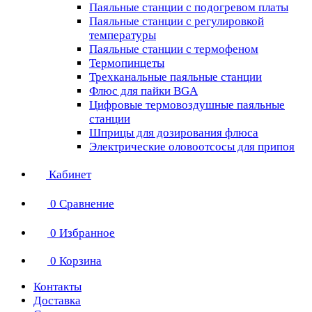
Паяльные станции с подогревом платы
Паяльные станции с регулировкой
температуры
Паяльные станции с термофеном
Термопинцеты
Трехканальные паяльные станции
Флюс для пайки BGA
Цифровые термовоздушные паяльные
станции
Шприцы для дозирования флюса
Электрические оловоотсосы для припоя
Кабинет
0
Сравнение
0
Избранное
0
Корзина
Контакты
Доставка