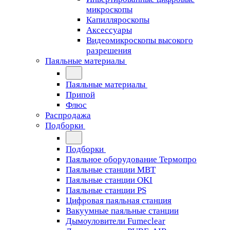
микроскопы
Капилляроскопы
Аксессуары
Видеомикроскопы высокого
разрешения
Паяльные материалы
Паяльные материалы
Припой
Флюс
Распродажа
Подборки
Подборки
Паяльное оборудование Термопро
Паяльные станции MBT
Паяльные станции OKI
Паяльные станции PS
Цифровая паяльная станция
Вакуумные паяльные станции
Дымоуловители Fumeclear