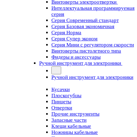
Винтоверты электроотвертки
Интеллектуальная программируемая
серия
Серия Современный стандарт
Серия Базовая экономичная
Серия Норма
Серия Cупер эконом
Серия Мини с регулятором скорости
Винтоверты пистолетного типа
Фидеры и аксессуары
Ручной инструмент для электроники
Ручной инструмент для электроники
Кусачки
Плоскогубцы
Пинцеты
Отвертки
Прочие инструменты
Запасные части
Клещи кабельные
Ножницы кабельные