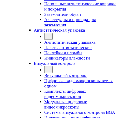
Напольные антистатические коврики
и покрытия
Заземлители обуви
Аксессуары и провода для
заземления
Антистатическая упаковка
Антистатическая упаковка
Пакеты антистатические
Наклейки и пломбы
Индикаторы влажности
Визуальный контроль
Визуальный контроль
Цифровые видеомикроскопы все-в-
одном
Комплекты цифровых
видеомикроскопов
Модульные цифровые
видеомикроскопы
Cистемы визуального контроля BGA
Инвертированные цифровые