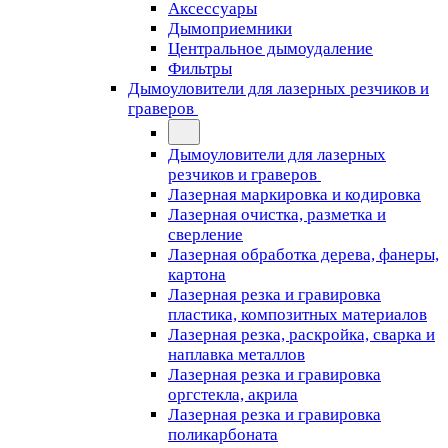
Аксессуары
Дымоприемники
Центральное дымоудаление
Фильтры
Дымоуловители для лазерных резчиков и
граверов
Дымоуловители для лазерных
резчиков и граверов
Лазерная маркировка и кодировка
Лазерная очистка, разметка и
сверление
Лазерная обработка дерева, фанеры,
картона
Лазерная резка и гравировка
пластика, композитных материалов
Лазерная резка, раскройка, сварка и
наплавка металлов
Лазерная резка и гравировка
оргстекла, акрила
Лазерная резка и гравировка
поликарбоната