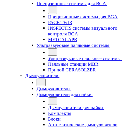
Прецизионные системы для BGA
Прецизионные системы для BGA
PACE TF/IR
INSPECTIS системы визуального
контроля BGA
METCAL APR
Ультразвуковые паяльные системы
Ультразвуковые паяльные системы
Паяльные станции MBR
Припой CERASOLZER
Дымоуловители
Дымоуловители
Дымоуловители для пайки
Дымоуловители для пайки
Комплекты
Блоки
Антистатические дымоуловители