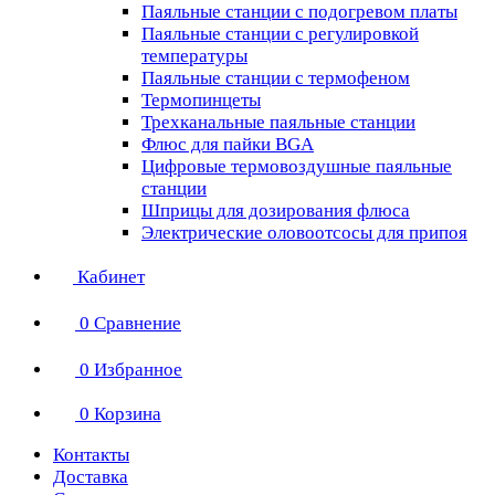
Паяльные станции с подогревом платы
Паяльные станции с регулировкой
температуры
Паяльные станции с термофеном
Термопинцеты
Трехканальные паяльные станции
Флюс для пайки BGA
Цифровые термовоздушные паяльные
станции
Шприцы для дозирования флюса
Электрические оловоотсосы для припоя
Кабинет
0
Сравнение
0
Избранное
0
Корзина
Контакты
Доставка