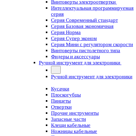
Винтоверты электроотвертки
Интеллектуальная программируемая
серия
Серия Современный стандарт
Серия Базовая экономичная
Серия Норма
Серия Cупер эконом
Серия Мини с регулятором скорости
Винтоверты пистолетного типа
Фидеры и аксессуары
Ручной инструмент для электроники
Ручной инструмент для электроники
Кусачки
Плоскогубцы
Пинцеты
Отвертки
Прочие инструменты
Запасные части
Клещи кабельные
Ножницы кабельные