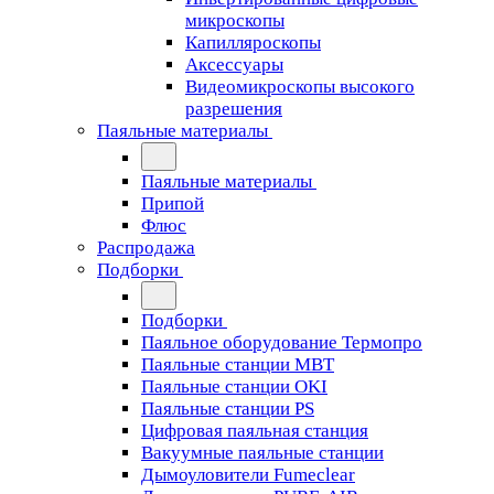
микроскопы
Капилляроскопы
Аксессуары
Видеомикроскопы высокого
разрешения
Паяльные материалы
Паяльные материалы
Припой
Флюс
Распродажа
Подборки
Подборки
Паяльное оборудование Термопро
Паяльные станции MBT
Паяльные станции OKI
Паяльные станции PS
Цифровая паяльная станция
Вакуумные паяльные станции
Дымоуловители Fumeclear