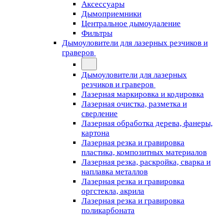
Аксессуары
Дымоприемники
Центральное дымоудаление
Фильтры
Дымоуловители для лазерных резчиков и
граверов
Дымоуловители для лазерных
резчиков и граверов
Лазерная маркировка и кодировка
Лазерная очистка, разметка и
сверление
Лазерная обработка дерева, фанеры,
картона
Лазерная резка и гравировка
пластика, композитных материалов
Лазерная резка, раскройка, сварка и
наплавка металлов
Лазерная резка и гравировка
оргстекла, акрила
Лазерная резка и гравировка
поликарбоната