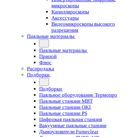
микроскопы
Капилляроскопы
Аксессуары
Видеомикроскопы высокого
разрешения
Паяльные материалы
Паяльные материалы
Припой
Флюс
Распродажа
Подборки
Подборки
Паяльное оборудование Термопро
Паяльные станции MBT
Паяльные станции OKI
Паяльные станции PS
Цифровая паяльная станция
Вакуумные паяльные станции
Дымоуловители Fumeclear