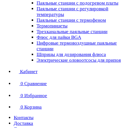
Паяльные станции с подогревом платы
Паяльные станции с регулировкой
температуры
Паяльные станции с термофеном
Термопинцеты
Трехканальные паяльные станции
Флюс для пайки BGA
Цифровые термовоздушные паяльные
станции
Шприцы для дозирования флюса
Электрические оловоотсосы для припоя
Кабинет
0
Сравнение
0
Избранное
0
Корзина
Контакты
Доставка