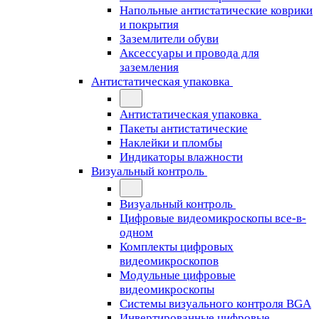
Напольные антистатические коврики
и покрытия
Заземлители обуви
Аксессуары и провода для
заземления
Антистатическая упаковка
Антистатическая упаковка
Пакеты антистатические
Наклейки и пломбы
Индикаторы влажности
Визуальный контроль
Визуальный контроль
Цифровые видеомикроскопы все-в-
одном
Комплекты цифровых
видеомикроскопов
Модульные цифровые
видеомикроскопы
Cистемы визуального контроля BGA
Инвертированные цифровые