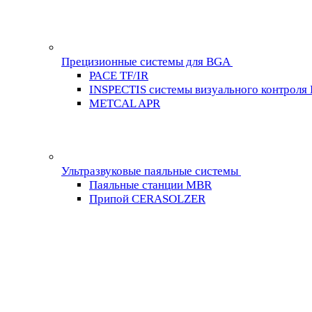
Прецизионные системы для BGA
PACE TF/IR
INSPECTIS системы визуального контроля
METCAL APR
Ультразвуковые паяльные системы
Паяльные станции MBR
Припой CERASOLZER