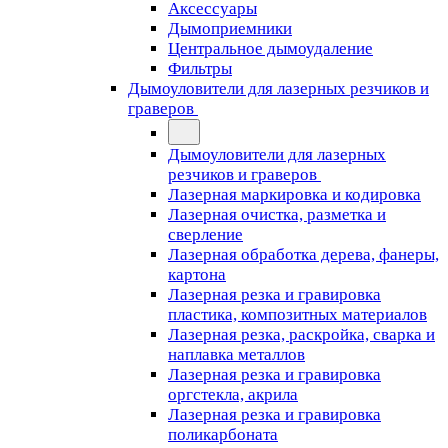
Аксессуары
Дымоприемники
Центральное дымоудаление
Фильтры
Дымоуловители для лазерных резчиков и
граверов
Дымоуловители для лазерных
резчиков и граверов
Лазерная маркировка и кодировка
Лазерная очистка, разметка и
сверление
Лазерная обработка дерева, фанеры,
картона
Лазерная резка и гравировка
пластика, композитных материалов
Лазерная резка, раскройка, сварка и
наплавка металлов
Лазерная резка и гравировка
оргстекла, акрила
Лазерная резка и гравировка
поликарбоната