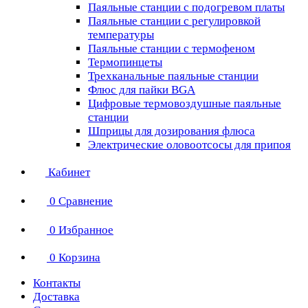
Паяльные станции с подогревом платы
Паяльные станции с регулировкой
температуры
Паяльные станции с термофеном
Термопинцеты
Трехканальные паяльные станции
Флюс для пайки BGA
Цифровые термовоздушные паяльные
станции
Шприцы для дозирования флюса
Электрические оловоотсосы для припоя
Кабинет
0
Сравнение
0
Избранное
0
Корзина
Контакты
Доставка