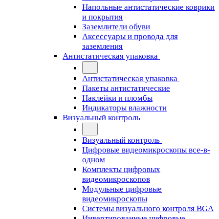
Напольные антистатические коврики
и покрытия
Заземлители обуви
Аксессуары и провода для
заземления
Антистатическая упаковка
Антистатическая упаковка
Пакеты антистатические
Наклейки и пломбы
Индикаторы влажности
Визуальный контроль
Визуальный контроль
Цифровые видеомикроскопы все-в-
одном
Комплекты цифровых
видеомикроскопов
Модульные цифровые
видеомикроскопы
Cистемы визуального контроля BGA
Инвертированные цифровые