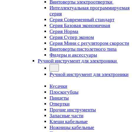
Винтоверты электроотвертки
Интеллектуальная программируемая
серия
Серия Современный стандарт
Серия Базовая экономичная
Серия Норма
Серия Cупер эконом
Серия Мини с регулятором скорости
Винтоверты пистолетного типа
Фидеры и аксессуары
Ручной инструмент для электроники
Ручной инструмент для электроники
Кусачки
Плоскогубцы
Пинцеты
Отвертки
Прочие инструменты
Запасные части
Клещи кабельные
Ножницы кабельные