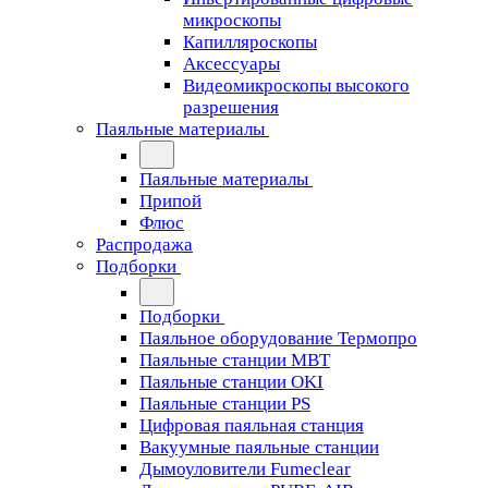
микроскопы
Капилляроскопы
Аксессуары
Видеомикроскопы высокого
разрешения
Паяльные материалы
Паяльные материалы
Припой
Флюс
Распродажа
Подборки
Подборки
Паяльное оборудование Термопро
Паяльные станции MBT
Паяльные станции OKI
Паяльные станции PS
Цифровая паяльная станция
Вакуумные паяльные станции
Дымоуловители Fumeclear