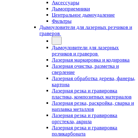
Аксессуары
Дымоприемники
Центральное дымоудаление
Фильтры
Дымоуловители для лазерных резчиков и
граверов
Дымоуловители для лазерных
резчиков и граверов
Лазерная маркировка и кодировка
Лазерная очистка, разметка и
сверление
Лазерная обработка дерева, фанеры,
картона
Лазерная резка и гравировка
пластика, композитных материалов
Лазерная резка, раскройка, сварка и
наплавка металлов
Лазерная резка и гравировка
оргстекла, акрила
Лазерная резка и гравировка
поликарбоната