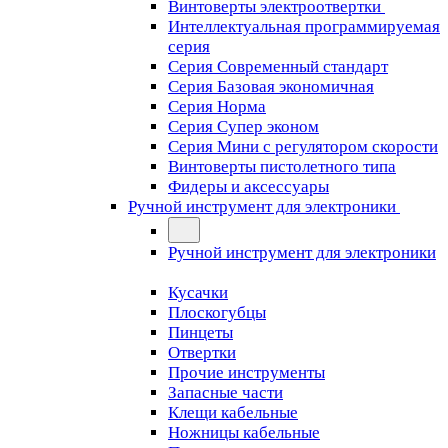
Винтоверты электроотвертки
Интеллектуальная программируемая
серия
Серия Современный стандарт
Серия Базовая экономичная
Серия Норма
Серия Cупер эконом
Серия Мини с регулятором скорости
Винтоверты пистолетного типа
Фидеры и аксессуары
Ручной инструмент для электроники
Ручной инструмент для электроники
Кусачки
Плоскогубцы
Пинцеты
Отвертки
Прочие инструменты
Запасные части
Клещи кабельные
Ножницы кабельные