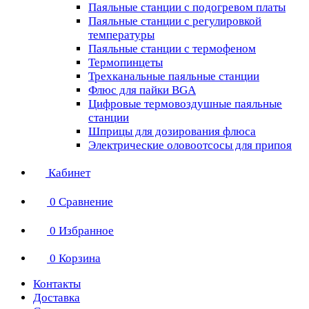
Паяльные станции с подогревом платы
Паяльные станции с регулировкой
температуры
Паяльные станции с термофеном
Термопинцеты
Трехканальные паяльные станции
Флюс для пайки BGA
Цифровые термовоздушные паяльные
станции
Шприцы для дозирования флюса
Электрические оловоотсосы для припоя
Кабинет
0
Сравнение
0
Избранное
0
Корзина
Контакты
Доставка