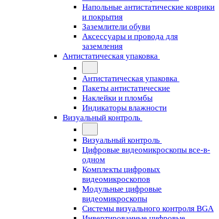
Напольные антистатические коврики
и покрытия
Заземлители обуви
Аксессуары и провода для
заземления
Антистатическая упаковка
Антистатическая упаковка
Пакеты антистатические
Наклейки и пломбы
Индикаторы влажности
Визуальный контроль
Визуальный контроль
Цифровые видеомикроскопы все-в-
одном
Комплекты цифровых
видеомикроскопов
Модульные цифровые
видеомикроскопы
Cистемы визуального контроля BGA
Инвертированные цифровые