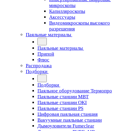
микроскопы
Капилляроскопы
Аксессуары
Видеомикроскопы высокого
разрешения
Паяльные материалы
Паяльные материалы
Припой
Флюс
Распродажа
Подборки
Подборки
Паяльное оборудование Термопро
Паяльные станции MBT
Паяльные станции OKI
Паяльные станции PS
Цифровая паяльная станция
Вакуумные паяльные станции
Дымоуловители Fumeclear