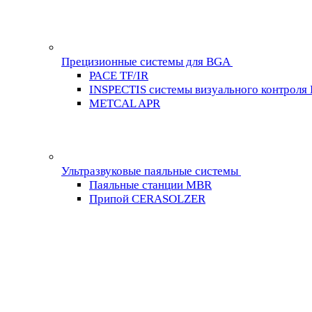
Прецизионные системы для BGA
PACE TF/IR
INSPECTIS системы визуального контроля
METCAL APR
Ультразвуковые паяльные системы
Паяльные станции MBR
Припой CERASOLZER