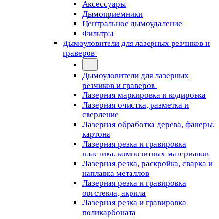
Аксессуары
Дымоприемники
Центральное дымоудаление
Фильтры
Дымоуловители для лазерных резчиков и
граверов
Дымоуловители для лазерных
резчиков и граверов
Лазерная маркировка и кодировка
Лазерная очистка, разметка и
сверление
Лазерная обработка дерева, фанеры,
картона
Лазерная резка и гравировка
пластика, композитных материалов
Лазерная резка, раскройка, сварка и
наплавка металлов
Лазерная резка и гравировка
оргстекла, акрила
Лазерная резка и гравировка
поликарбоната