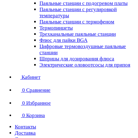
Паяльные станции с подогревом платы
Паяльные станции с регулировкой
температуры
Паяльные станции с термофеном
Термопинцеты
Трехканальные паяльные станции
Флюс для пайки BGA
Цифровые термовоздушные паяльные
станции
Шприцы для дозирования флюса
Электрические оловоотсосы для припоя
Кабинет
0
Сравнение
0
Избранное
0
Корзина
Контакты
Доставка