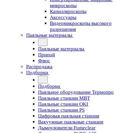
микроскопы
Капилляроскопы
Аксессуары
Видеомикроскопы высокого
разрешения
Паяльные материалы
Паяльные материалы
Припой
Флюс
Распродажа
Подборки
Подборки
Паяльное оборудование Термопро
Паяльные станции MBT
Паяльные станции OKI
Паяльные станции PS
Цифровая паяльная станция
Вакуумные паяльные станции
Дымоуловители Fumeclear