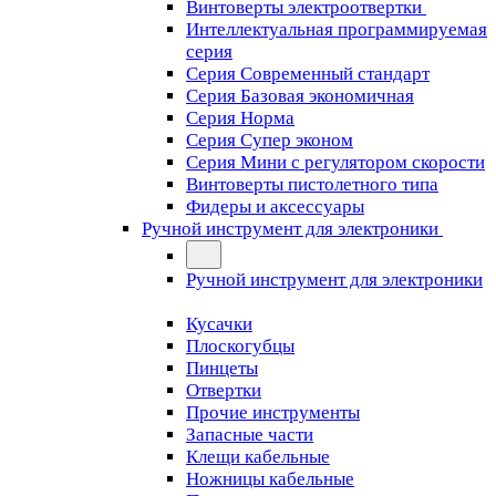
Винтоверты электроотвертки
Интеллектуальная программируемая
серия
Серия Современный стандарт
Серия Базовая экономичная
Серия Норма
Серия Cупер эконом
Серия Мини с регулятором скорости
Винтоверты пистолетного типа
Фидеры и аксессуары
Ручной инструмент для электроники
Ручной инструмент для электроники
Кусачки
Плоскогубцы
Пинцеты
Отвертки
Прочие инструменты
Запасные части
Клещи кабельные
Ножницы кабельные