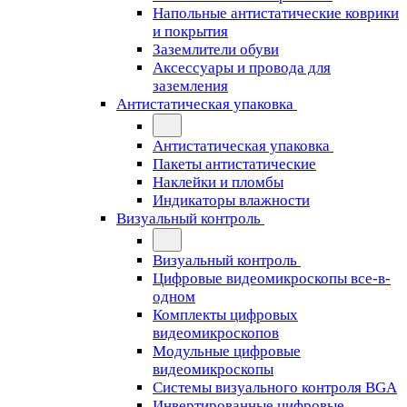
Напольные антистатические коврики
и покрытия
Заземлители обуви
Аксессуары и провода для
заземления
Антистатическая упаковка
Антистатическая упаковка
Пакеты антистатические
Наклейки и пломбы
Индикаторы влажности
Визуальный контроль
Визуальный контроль
Цифровые видеомикроскопы все-в-
одном
Комплекты цифровых
видеомикроскопов
Модульные цифровые
видеомикроскопы
Cистемы визуального контроля BGA
Инвертированные цифровые