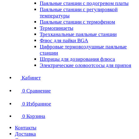
Паяльные станции с подогревом платы
Паяльные станции с регулировкой
температуры
Паяльные станции с термофеном
Термопинцеты
Трехканальные паяльные станции
Флюс для пайки BGA
Цифровые термовоздушные паяльные
станции
Шприцы для дозирования флюса
Электрические оловоотсосы для припоя
Кабинет
0
Сравнение
0
Избранное
0
Корзина
Контакты
Доставка