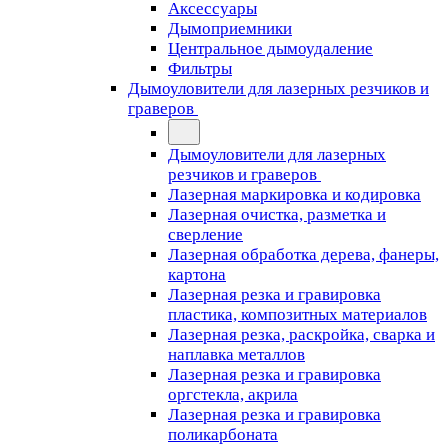
Аксессуары
Дымоприемники
Центральное дымоудаление
Фильтры
Дымоуловители для лазерных резчиков и
граверов
Дымоуловители для лазерных
резчиков и граверов
Лазерная маркировка и кодировка
Лазерная очистка, разметка и
сверление
Лазерная обработка дерева, фанеры,
картона
Лазерная резка и гравировка
пластика, композитных материалов
Лазерная резка, раскройка, сварка и
наплавка металлов
Лазерная резка и гравировка
оргстекла, акрила
Лазерная резка и гравировка
поликарбоната