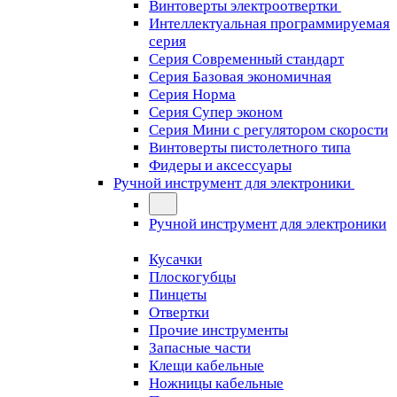
Винтоверты электроотвертки
Интеллектуальная программируемая
серия
Серия Современный стандарт
Серия Базовая экономичная
Серия Норма
Серия Cупер эконом
Серия Мини с регулятором скорости
Винтоверты пистолетного типа
Фидеры и аксессуары
Ручной инструмент для электроники
Ручной инструмент для электроники
Кусачки
Плоскогубцы
Пинцеты
Отвертки
Прочие инструменты
Запасные части
Клещи кабельные
Ножницы кабельные