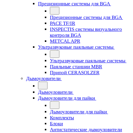
Прецизионные системы для BGA
Прецизионные системы для BGA
PACE TF/IR
INSPECTIS системы визуального
контроля BGA
METCAL APR
Ультразвуковые паяльные системы
Ультразвуковые паяльные системы
Паяльные станции MBR
Припой CERASOLZER
Дымоуловители
Дымоуловители
Дымоуловители для пайки
Дымоуловители для пайки
Комплекты
Блоки
Антистатические дымоуловители