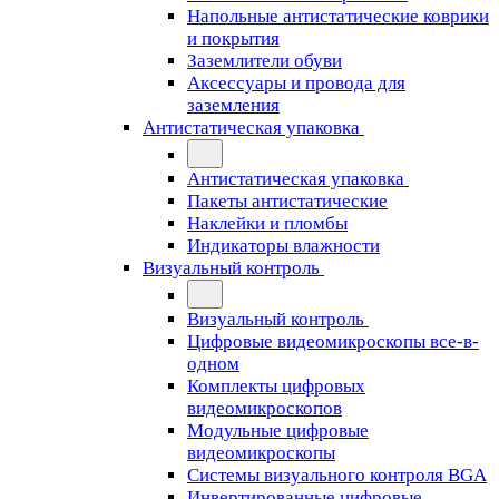
Напольные антистатические коврики
и покрытия
Заземлители обуви
Аксессуары и провода для
заземления
Антистатическая упаковка
Антистатическая упаковка
Пакеты антистатические
Наклейки и пломбы
Индикаторы влажности
Визуальный контроль
Визуальный контроль
Цифровые видеомикроскопы все-в-
одном
Комплекты цифровых
видеомикроскопов
Модульные цифровые
видеомикроскопы
Cистемы визуального контроля BGA
Инвертированные цифровые