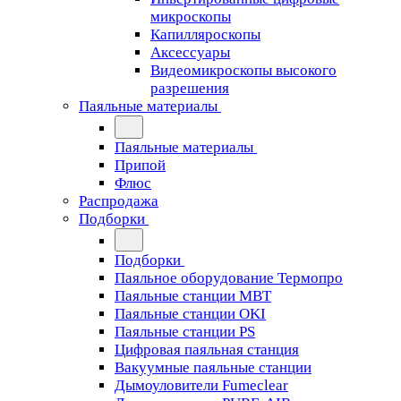
микроскопы
Капилляроскопы
Аксессуары
Видеомикроскопы высокого
разрешения
Паяльные материалы
Паяльные материалы
Припой
Флюс
Распродажа
Подборки
Подборки
Паяльное оборудование Термопро
Паяльные станции MBT
Паяльные станции OKI
Паяльные станции PS
Цифровая паяльная станция
Вакуумные паяльные станции
Дымоуловители Fumeclear