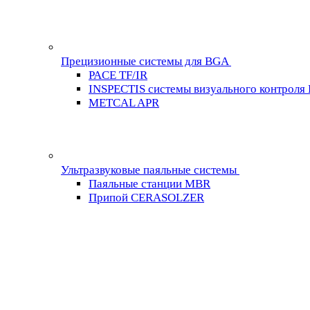
Прецизионные системы для BGA
PACE TF/IR
INSPECTIS системы визуального контроля
METCAL APR
Ультразвуковые паяльные системы
Паяльные станции MBR
Припой CERASOLZER