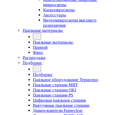
микроскопы
Капилляроскопы
Аксессуары
Видеомикроскопы высокого
разрешения
Паяльные материалы
Паяльные материалы
Припой
Флюс
Распродажа
Подборки
Подборки
Паяльное оборудование Термопро
Паяльные станции MBT
Паяльные станции OKI
Паяльные станции PS
Цифровая паяльная станция
Вакуумные паяльные станции
Дымоуловители Fumeclear