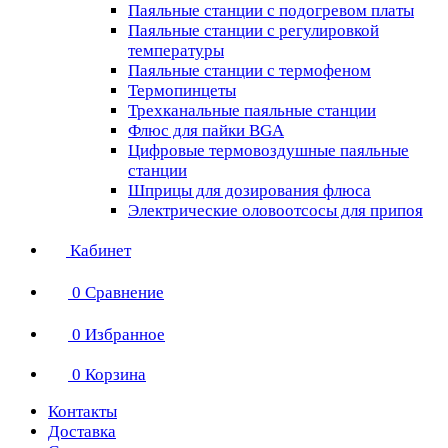
Паяльные станции с подогревом платы
Паяльные станции с регулировкой
температуры
Паяльные станции с термофеном
Термопинцеты
Трехканальные паяльные станции
Флюс для пайки BGA
Цифровые термовоздушные паяльные
станции
Шприцы для дозирования флюса
Электрические оловоотсосы для припоя
Кабинет
0
Сравнение
0
Избранное
0
Корзина
Контакты
Доставка