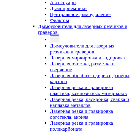
Аксессуары
Дымоприемники
Центральное дымоудаление
Фильтры
Дымоуловители для лазерных резчиков и
граверов
Дымоуловители для лазерных
резчиков и граверов
Лазерная маркировка и кодировка
Лазерная очистка, разметка и
сверление
Лазерная обработка дерева, фанеры,
картона
Лазерная резка и гравировка
пластика, композитных материалов
Лазерная резка, раскройка, сварка и
наплавка металлов
Лазерная резка и гравировка
оргстекла, акрила
Лазерная резка и гравировка
поликарбоната