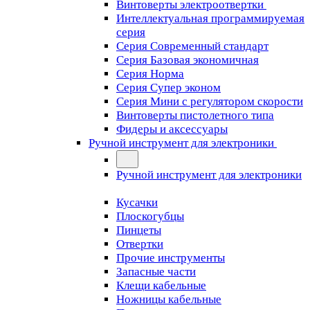
Винтоверты электроотвертки
Интеллектуальная программируемая
серия
Серия Современный стандарт
Серия Базовая экономичная
Серия Норма
Серия Cупер эконом
Серия Мини с регулятором скорости
Винтоверты пистолетного типа
Фидеры и аксессуары
Ручной инструмент для электроники
Ручной инструмент для электроники
Кусачки
Плоскогубцы
Пинцеты
Отвертки
Прочие инструменты
Запасные части
Клещи кабельные
Ножницы кабельные