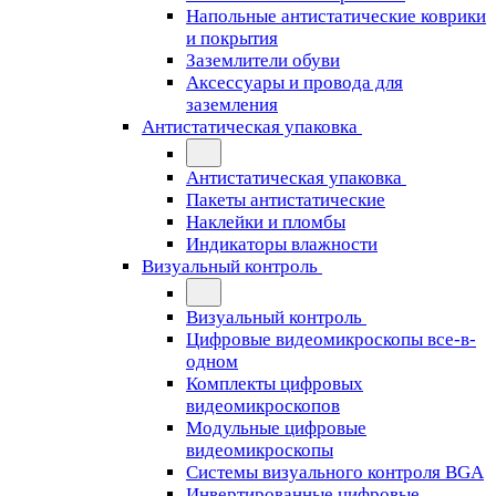
Напольные антистатические коврики
и покрытия
Заземлители обуви
Аксессуары и провода для
заземления
Антистатическая упаковка
Антистатическая упаковка
Пакеты антистатические
Наклейки и пломбы
Индикаторы влажности
Визуальный контроль
Визуальный контроль
Цифровые видеомикроскопы все-в-
одном
Комплекты цифровых
видеомикроскопов
Модульные цифровые
видеомикроскопы
Cистемы визуального контроля BGA
Инвертированные цифровые