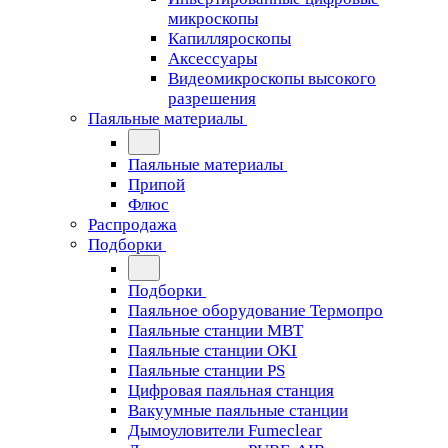
микроскопы
Капилляроскопы
Аксессуары
Видеомикроскопы высокого
разрешения
Паяльные материалы
Паяльные материалы
Припой
Флюс
Распродажа
Подборки
Подборки
Паяльное оборудование Термопро
Паяльные станции MBT
Паяльные станции OKI
Паяльные станции PS
Цифровая паяльная станция
Вакуумные паяльные станции
Дымоуловители Fumeclear