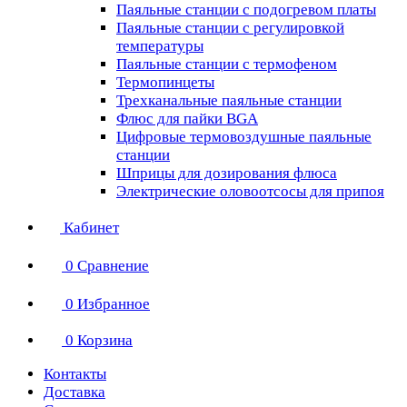
Паяльные станции с подогревом платы
Паяльные станции с регулировкой
температуры
Паяльные станции с термофеном
Термопинцеты
Трехканальные паяльные станции
Флюс для пайки BGA
Цифровые термовоздушные паяльные
станции
Шприцы для дозирования флюса
Электрические оловоотсосы для припоя
Кабинет
0
Сравнение
0
Избранное
0
Корзина
Контакты
Доставка