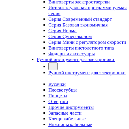
Винтоверты электроотвертки
Интеллектуальная программируемая
серия
Серия Современный стандарт
Серия Базовая экономичная
Серия Норма
Серия Cупер эконом
Серия Мини с регулятором скорости
Винтоверты пистолетного типа
Фидеры и аксессуары
Ручной инструмент для электроники
Ручной инструмент для электроники
Кусачки
Плоскогубцы
Пинцеты
Отвертки
Прочие инструменты
Запасные части
Клещи кабельные
Ножницы кабельные