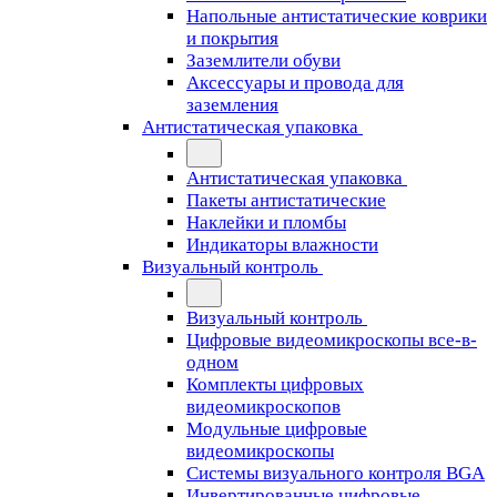
Напольные антистатические коврики
и покрытия
Заземлители обуви
Аксессуары и провода для
заземления
Антистатическая упаковка
Антистатическая упаковка
Пакеты антистатические
Наклейки и пломбы
Индикаторы влажности
Визуальный контроль
Визуальный контроль
Цифровые видеомикроскопы все-в-
одном
Комплекты цифровых
видеомикроскопов
Модульные цифровые
видеомикроскопы
Cистемы визуального контроля BGA
Инвертированные цифровые