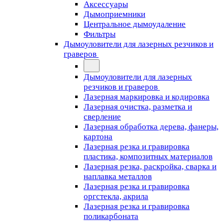
Аксессуары
Дымоприемники
Центральное дымоудаление
Фильтры
Дымоуловители для лазерных резчиков и
граверов
Дымоуловители для лазерных
резчиков и граверов
Лазерная маркировка и кодировка
Лазерная очистка, разметка и
сверление
Лазерная обработка дерева, фанеры,
картона
Лазерная резка и гравировка
пластика, композитных материалов
Лазерная резка, раскройка, сварка и
наплавка металлов
Лазерная резка и гравировка
оргстекла, акрила
Лазерная резка и гравировка
поликарбоната