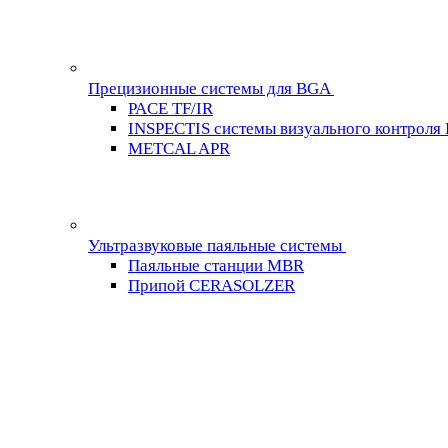
Прецизионные системы для BGA
PACE TF/IR
INSPECTIS системы визуального контроля
METCAL APR
Ультразвуковые паяльные системы
Паяльные станции MBR
Припой CERASOLZER