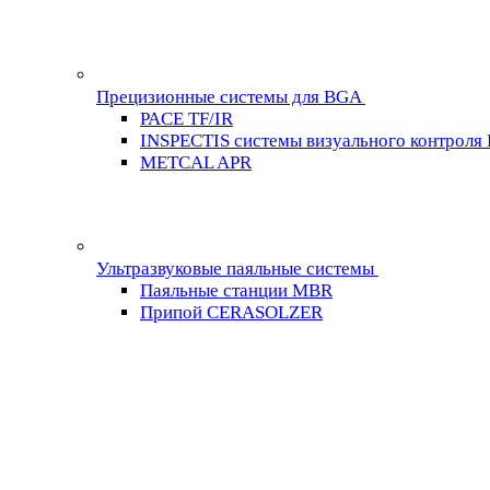
Прецизионные системы для BGA
PACE TF/IR
INSPECTIS системы визуального контроля
METCAL APR
Ультразвуковые паяльные системы
Паяльные станции MBR
Припой CERASOLZER