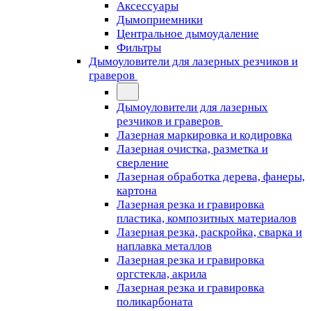
Аксессуары
Дымоприемники
Центральное дымоудаление
Фильтры
Дымоуловители для лазерных резчиков и
граверов
Дымоуловители для лазерных
резчиков и граверов
Лазерная маркировка и кодировка
Лазерная очистка, разметка и
сверление
Лазерная обработка дерева, фанеры,
картона
Лазерная резка и гравировка
пластика, композитных материалов
Лазерная резка, раскройка, сварка и
наплавка металлов
Лазерная резка и гравировка
оргстекла, акрила
Лазерная резка и гравировка
поликарбоната