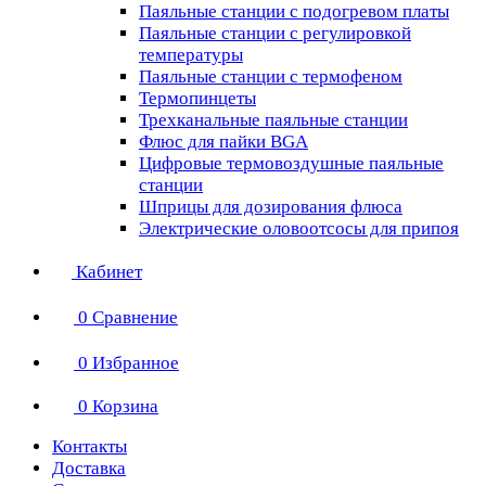
Паяльные станции с подогревом платы
Паяльные станции с регулировкой
температуры
Паяльные станции с термофеном
Термопинцеты
Трехканальные паяльные станции
Флюс для пайки BGA
Цифровые термовоздушные паяльные
станции
Шприцы для дозирования флюса
Электрические оловоотсосы для припоя
Кабинет
0
Сравнение
0
Избранное
0
Корзина
Контакты
Доставка