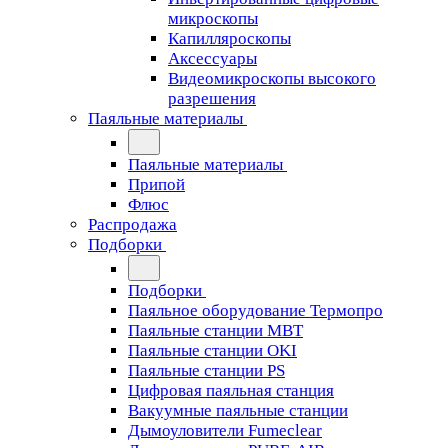
микроскопы
Капилляроскопы
Аксессуары
Видеомикроскопы высокого
разрешения
Паяльные материалы
Паяльные материалы
Припой
Флюс
Распродажа
Подборки
Подборки
Паяльное оборудование Термопро
Паяльные станции MBT
Паяльные станции OKI
Паяльные станции PS
Цифровая паяльная станция
Вакуумные паяльные станции
Дымоуловители Fumeclear