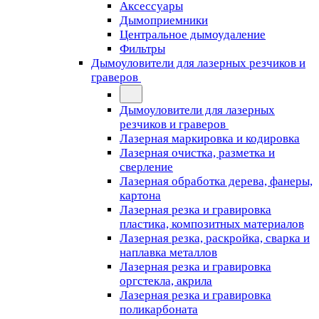
Аксессуары
Дымоприемники
Центральное дымоудаление
Фильтры
Дымоуловители для лазерных резчиков и
граверов
Дымоуловители для лазерных
резчиков и граверов
Лазерная маркировка и кодировка
Лазерная очистка, разметка и
сверление
Лазерная обработка дерева, фанеры,
картона
Лазерная резка и гравировка
пластика, композитных материалов
Лазерная резка, раскройка, сварка и
наплавка металлов
Лазерная резка и гравировка
оргстекла, акрила
Лазерная резка и гравировка
поликарбоната