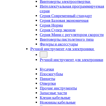
Винтоверты электроотвертки
Интеллектуальная программируемая
серия
Серия Современный стандарт
Серия Базовая экономичная
Серия Норма
Серия Cупер эконом
Серия Мини с регулятором скорости
Винтоверты пистолетного типа
Фидеры и аксессуары
Ручной инструмент для электроники
Ручной инструмент для электроники
Кусачки
Плоскогубцы
Пинцеты
Отвертки
Прочие инструменты
Запасные части
Клещи кабельные
Ножницы кабельные