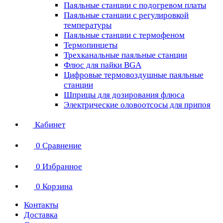
Паяльные станции с подогревом платы
Паяльные станции с регулировкой
температуры
Паяльные станции с термофеном
Термопинцеты
Трехканальные паяльные станции
Флюс для пайки BGA
Цифровые термовоздушные паяльные
станции
Шприцы для дозирования флюса
Электрические оловоотсосы для припоя
Кабинет
0
Сравнение
0
Избранное
0
Корзина
Контакты
Доставка