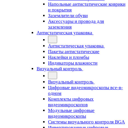
Напольные антистатические коврики
и покрытия
Заземлители обуви
Аксессуары и провода для
заземления
Антистатическая упаковка
Антистатическая упаковка
Пакеты антистатические
Наклейки и пломбы
Индикаторы влажности
Визуальный контроль
Визуальный контроль
Цифровые видеомикроскопы все-в-
одном
Комплекты цифровых
видеомикроскопов
Модульные цифровые
видеомикроскопы
Cистемы визуального контроля BGA
Инвертированные цифровые