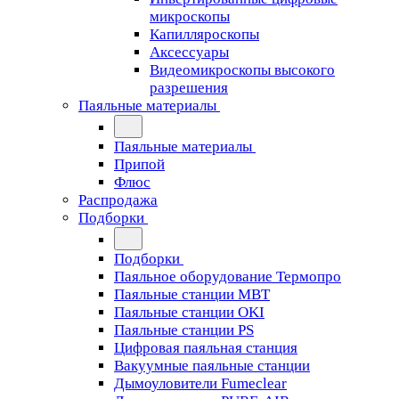
микроскопы
Капилляроскопы
Аксессуары
Видеомикроскопы высокого
разрешения
Паяльные материалы
Паяльные материалы
Припой
Флюс
Распродажа
Подборки
Подборки
Паяльное оборудование Термопро
Паяльные станции MBT
Паяльные станции OKI
Паяльные станции PS
Цифровая паяльная станция
Вакуумные паяльные станции
Дымоуловители Fumeclear