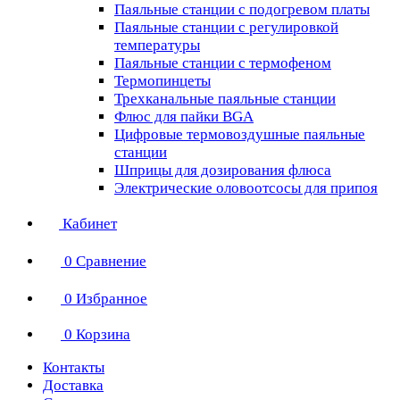
Паяльные станции с подогревом платы
Паяльные станции с регулировкой
температуры
Паяльные станции с термофеном
Термопинцеты
Трехканальные паяльные станции
Флюс для пайки BGA
Цифровые термовоздушные паяльные
станции
Шприцы для дозирования флюса
Электрические оловоотсосы для припоя
Кабинет
0
Сравнение
0
Избранное
0
Корзина
Контакты
Доставка