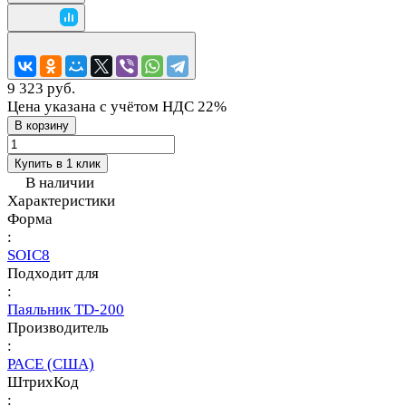
9 323 руб.
Цена указана с учётом НДС 22%
В корзину
Купить в 1 клик
В наличии
Характеристики
Форма
:
SOIC8
Подходит для
:
Паяльник TD-200
Производитель
:
PACE (США)
ШтрихКод
: