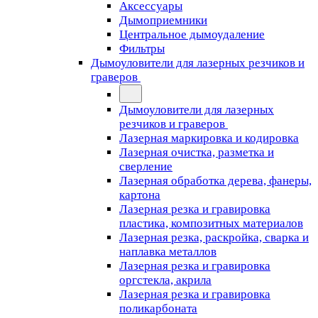
Аксессуары
Дымоприемники
Центральное дымоудаление
Фильтры
Дымоуловители для лазерных резчиков и
граверов
Дымоуловители для лазерных
резчиков и граверов
Лазерная маркировка и кодировка
Лазерная очистка, разметка и
сверление
Лазерная обработка дерева, фанеры,
картона
Лазерная резка и гравировка
пластика, композитных материалов
Лазерная резка, раскройка, сварка и
наплавка металлов
Лазерная резка и гравировка
оргстекла, акрила
Лазерная резка и гравировка
поликарбоната