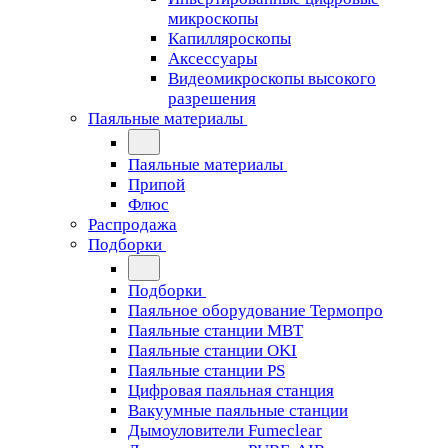
микроскопы
Капилляроскопы
Аксессуары
Видеомикроскопы высокого
разрешения
Паяльные материалы
Паяльные материалы
Припой
Флюс
Распродажа
Подборки
Подборки
Паяльное оборудование Термопро
Паяльные станции MBT
Паяльные станции OKI
Паяльные станции PS
Цифровая паяльная станция
Вакуумные паяльные станции
Дымоуловители Fumeclear