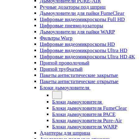
Дымоуловители PURE-AIR
Ручные дозаторы под шприц
Дымоуловители для пайки FumeClear
Цифровые видеомикроскопы Full HD
Цифровые пневмодозаторы
Дымоуловители для пайки WARP
Фильтры Warp
Цифровые видеомикроскопы HD
Цифровые видеомикроскопы Ultra HD
Цифровые видеомикроскопы Ultra HD 4K
Припой проволочный
Припой трубчатый
Пакеты антистатические закрытые
Пакеты антистатические открытые
Блоки дымоуловителя
Блоки дымоуловителя
Блоки дымоуловителя FumeClear
Блоки дымоуловителя PACE
Блоки дымоуловителя Pure-Air
Блоки дымоуловителя WARP
Адаптеры для шприца