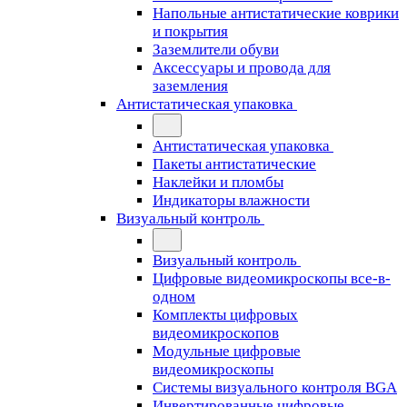
Напольные антистатические коврики
и покрытия
Заземлители обуви
Аксессуары и провода для
заземления
Антистатическая упаковка
Антистатическая упаковка
Пакеты антистатические
Наклейки и пломбы
Индикаторы влажности
Визуальный контроль
Визуальный контроль
Цифровые видеомикроскопы все-в-
одном
Комплекты цифровых
видеомикроскопов
Модульные цифровые
видеомикроскопы
Cистемы визуального контроля BGA
Инвертированные цифровые