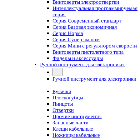
Винтоверты электроотвертки
Интеллектуальная программируемая
серия
Серия Современный стандарт
Серия Базовая экономичная
Серия Норма
Серия Cупер эконом
Серия Мини с регулятором скорости
Винтоверты пистолетного типа
Фидеры и аксессуары
Ручной инструмент для электроники
Ручной инструмент для электроники
Кусачки
Плоскогубцы
Пинцеты
Отвертки
Прочие инструменты
Запасные части
Клещи кабельные
Ножницы кабельные