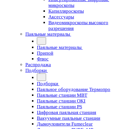
микроскопы
Капилляроскопы
Аксессуары
Видеомикроскопы высокого
разрешения
Паяльные материалы
Паяльные материалы
Припой
Флюс
Распродажа
Подборки
Подборки
Паяльное оборудование Термопро
Паяльные станции MBT
Паяльные станции OKI
Паяльные станции PS
Цифровая паяльная станция
Вакуумные паяльные станции
Дымоуловители Fumeclear