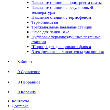
Паяльные станции с подогревом платы
Паяльные станции с регулировкой
температуры
Паяльные станции с термофеном
Термопинцеты
Трехканальные паяльные станции
Флюс для пайки BGA
Цифровые термовоздушные паяльные
станции
Шприцы для дозирования флюса
Электрические оловоотсосы для припоя
Кабинет
0
Сравнение
0
Избранное
0
Корзина
Контакты
Доставка