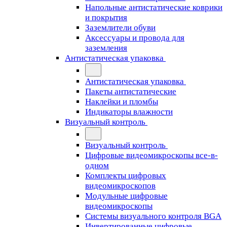
Напольные антистатические коврики
и покрытия
Заземлители обуви
Аксессуары и провода для
заземления
Антистатическая упаковка
Антистатическая упаковка
Пакеты антистатические
Наклейки и пломбы
Индикаторы влажности
Визуальный контроль
Визуальный контроль
Цифровые видеомикроскопы все-в-
одном
Комплекты цифровых
видеомикроскопов
Модульные цифровые
видеомикроскопы
Cистемы визуального контроля BGA
Инвертированные цифровые