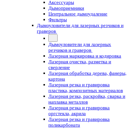
Аксессуары
Дымоприемники
Центральное дымоудаление
Фильтры
Дымоуловители для лазерных резчиков и
граверов
Дымоуловители для лазерных
резчиков и граверов
Лазерная маркировка и кодировка
Лазерная очистка, разметка и
сверление
Лазерная обработка дерева, фанеры,
картона
Лазерная резка и гравировка
пластика, композитных материалов
Лазерная резка, раскройка, сварка и
наплавка металлов
Лазерная резка и гравировка
оргстекла, акрила
Лазерная резка и гравировка
поликарбоната