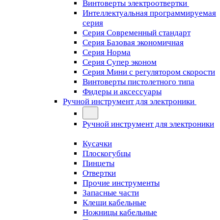
Винтоверты электроотвертки
Интеллектуальная программируемая
серия
Серия Современный стандарт
Серия Базовая экономичная
Серия Норма
Серия Cупер эконом
Серия Мини с регулятором скорости
Винтоверты пистолетного типа
Фидеры и аксессуары
Ручной инструмент для электроники
Ручной инструмент для электроники
Кусачки
Плоскогубцы
Пинцеты
Отвертки
Прочие инструменты
Запасные части
Клещи кабельные
Ножницы кабельные