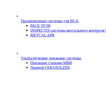
Прецизионные системы для BGA
PACE TF/IR
INSPECTIS системы визуального контроля
METCAL APR
Ультразвуковые паяльные системы
Паяльные станции MBR
Припой CERASOLZER