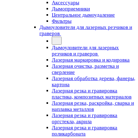
Аксессуары
Дымоприемники
Центральное дымоудаление
Фильтры
Дымоуловители для лазерных резчиков и
граверов
Дымоуловители для лазерных
резчиков и граверов
Лазерная маркировка и кодировка
Лазерная очистка, разметка и
сверление
Лазерная обработка дерева, фанеры,
картона
Лазерная резка и гравировка
пластика, композитных материалов
Лазерная резка, раскройка, сварка и
наплавка металлов
Лазерная резка и гравировка
оргстекла, акрила
Лазерная резка и гравировка
поликарбоната