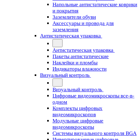
Напольные антистатические коврики
и покрытия
Заземлители обуви
Аксессуары и провода для
заземления
Антистатическая упаковка
Антистатическая упаковка
Пакеты антистатические
Наклейки и пломбы
Индикаторы влажности
Визуальный контроль
Визуальный контроль
Цифровые видеомикроскопы все-в-
одном
Комплекты цифровых
видеомикроскопов
Модульные цифровые
видеомикроскопы
Cистемы визуального контроля BGA
Инвертированные цифровые