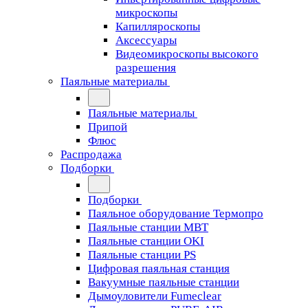
микроскопы
Капилляроскопы
Аксессуары
Видеомикроскопы высокого
разрешения
Паяльные материалы
Паяльные материалы
Припой
Флюс
Распродажа
Подборки
Подборки
Паяльное оборудование Термопро
Паяльные станции MBT
Паяльные станции OKI
Паяльные станции PS
Цифровая паяльная станция
Вакуумные паяльные станции
Дымоуловители Fumeclear