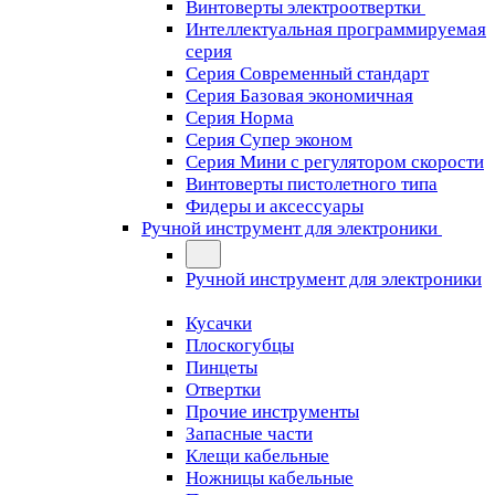
Винтоверты электроотвертки
Интеллектуальная программируемая
серия
Серия Современный стандарт
Серия Базовая экономичная
Серия Норма
Серия Cупер эконом
Серия Мини с регулятором скорости
Винтоверты пистолетного типа
Фидеры и аксессуары
Ручной инструмент для электроники
Ручной инструмент для электроники
Кусачки
Плоскогубцы
Пинцеты
Отвертки
Прочие инструменты
Запасные части
Клещи кабельные
Ножницы кабельные