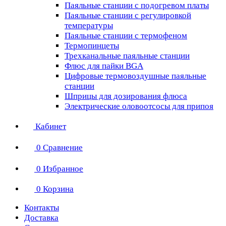
Паяльные станции с подогревом платы
Паяльные станции с регулировкой
температуры
Паяльные станции с термофеном
Термопинцеты
Трехканальные паяльные станции
Флюс для пайки BGA
Цифровые термовоздушные паяльные
станции
Шприцы для дозирования флюса
Электрические оловоотсосы для припоя
Кабинет
0
Сравнение
0
Избранное
0
Корзина
Контакты
Доставка