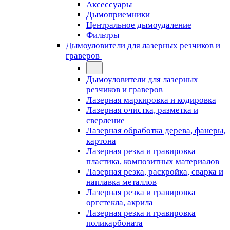
Аксессуары
Дымоприемники
Центральное дымоудаление
Фильтры
Дымоуловители для лазерных резчиков и
граверов
Дымоуловители для лазерных
резчиков и граверов
Лазерная маркировка и кодировка
Лазерная очистка, разметка и
сверление
Лазерная обработка дерева, фанеры,
картона
Лазерная резка и гравировка
пластика, композитных материалов
Лазерная резка, раскройка, сварка и
наплавка металлов
Лазерная резка и гравировка
оргстекла, акрила
Лазерная резка и гравировка
поликарбоната