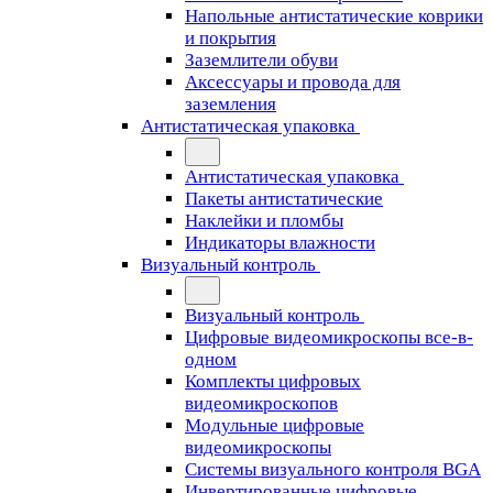
Напольные антистатические коврики
и покрытия
Заземлители обуви
Аксессуары и провода для
заземления
Антистатическая упаковка
Антистатическая упаковка
Пакеты антистатические
Наклейки и пломбы
Индикаторы влажности
Визуальный контроль
Визуальный контроль
Цифровые видеомикроскопы все-в-
одном
Комплекты цифровых
видеомикроскопов
Модульные цифровые
видеомикроскопы
Cистемы визуального контроля BGA
Инвертированные цифровые