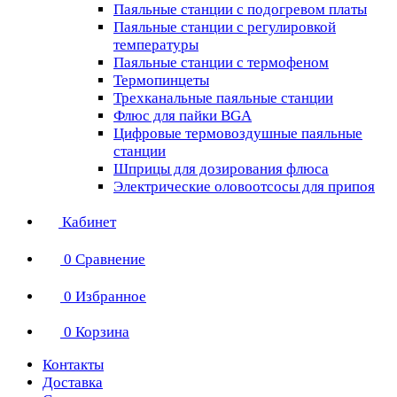
Паяльные станции с подогревом платы
Паяльные станции с регулировкой
температуры
Паяльные станции с термофеном
Термопинцеты
Трехканальные паяльные станции
Флюс для пайки BGA
Цифровые термовоздушные паяльные
станции
Шприцы для дозирования флюса
Электрические оловоотсосы для припоя
Кабинет
0
Сравнение
0
Избранное
0
Корзина
Контакты
Доставка