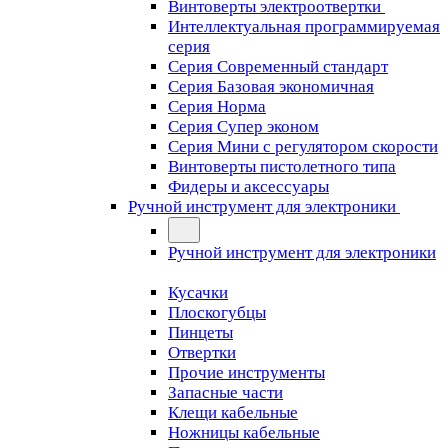
Винтоверты электроотвертки
Интеллектуальная программируемая
серия
Серия Современный стандарт
Серия Базовая экономичная
Серия Норма
Серия Cупер эконом
Серия Мини с регулятором скорости
Винтоверты пистолетного типа
Фидеры и аксессуары
Ручной инструмент для электроники
Ручной инструмент для электроники
Кусачки
Плоскогубцы
Пинцеты
Отвертки
Прочие инструменты
Запасные части
Клещи кабельные
Ножницы кабельные