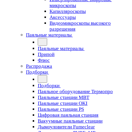
микроскопы
Капилляроскопы
Аксессуары
Видеомикроскопы высокого
разрешения
Паяльные материалы
Паяльные материалы
Припой
Флюс
Распродажа
Подборки
Подборки
Паяльное оборудование Термопро
Паяльные станции MBT
Паяльные станции OKI
Паяльные станции PS
Цифровая паяльная станция
Вакуумные паяльные станции
Дымоуловители Fumeclear