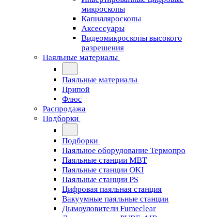
микроскопы
Капилляроскопы
Аксессуары
Видеомикроскопы высокого
разрешения
Паяльные материалы
Паяльные материалы
Припой
Флюс
Распродажа
Подборки
Подборки
Паяльное оборудование Термопро
Паяльные станции MBT
Паяльные станции OKI
Паяльные станции PS
Цифровая паяльная станция
Вакуумные паяльные станции
Дымоуловители Fumeclear