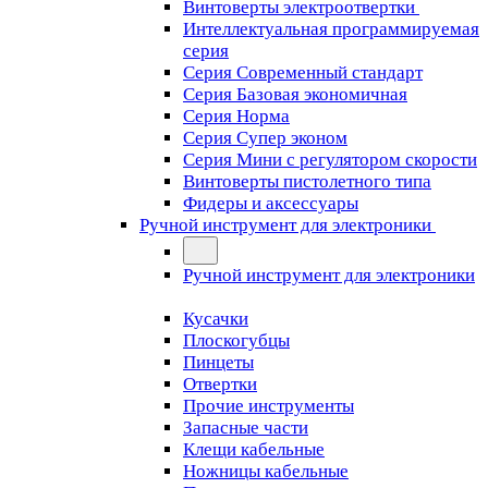
Винтоверты электроотвертки
Интеллектуальная программируемая
серия
Серия Современный стандарт
Серия Базовая экономичная
Серия Норма
Серия Cупер эконом
Серия Мини с регулятором скорости
Винтоверты пистолетного типа
Фидеры и аксессуары
Ручной инструмент для электроники
Ручной инструмент для электроники
Кусачки
Плоскогубцы
Пинцеты
Отвертки
Прочие инструменты
Запасные части
Клещи кабельные
Ножницы кабельные