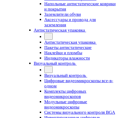
Напольные антистатические коврики
и покрытия
Заземлители обуви
Аксессуары и провода для
заземления
Антистатическая упаковка
Антистатическая упаковка
Пакеты антистатические
Наклейки и пломбы
Индикаторы влажности
Визуальный контроль
Визуальный контроль
Цифровые видеомикроскопы все-в-
одном
Комплекты цифровых
видеомикроскопов
Модульные цифровые
видеомикроскопы
Cистемы визуального контроля BGA
Инвертированные цифровые