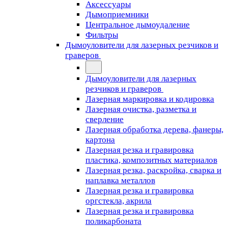
Аксессуары
Дымоприемники
Центральное дымоудаление
Фильтры
Дымоуловители для лазерных резчиков и
граверов
Дымоуловители для лазерных
резчиков и граверов
Лазерная маркировка и кодировка
Лазерная очистка, разметка и
сверление
Лазерная обработка дерева, фанеры,
картона
Лазерная резка и гравировка
пластика, композитных материалов
Лазерная резка, раскройка, сварка и
наплавка металлов
Лазерная резка и гравировка
оргстекла, акрила
Лазерная резка и гравировка
поликарбоната