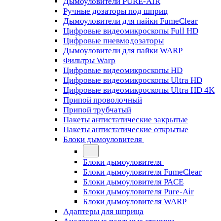
Дымоуловители PURE-AIR
Ручные дозаторы под шприц
Дымоуловители для пайки FumeClear
Цифровые видеомикроскопы Full HD
Цифровые пневмодозаторы
Дымоуловители для пайки WARP
Фильтры Warp
Цифровые видеомикроскопы HD
Цифровые видеомикроскопы Ultra HD
Цифровые видеомикроскопы Ultra HD 4K
Припой проволочный
Припой трубчатый
Пакеты антистатические закрытые
Пакеты антистатические открытые
Блоки дымоуловителя
Блоки дымоуловителя
Блоки дымоуловителя FumeClear
Блоки дымоуловителя PACE
Блоки дымоуловителя Pure-Air
Блоки дымоуловителя WARP
Адаптеры для шприца