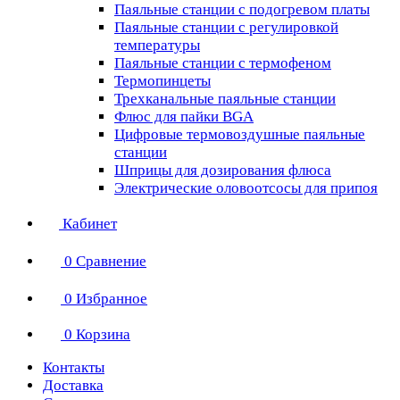
Паяльные станции с подогревом платы
Паяльные станции с регулировкой
температуры
Паяльные станции с термофеном
Термопинцеты
Трехканальные паяльные станции
Флюс для пайки BGA
Цифровые термовоздушные паяльные
станции
Шприцы для дозирования флюса
Электрические оловоотсосы для припоя
Кабинет
0
Сравнение
0
Избранное
0
Корзина
Контакты
Доставка