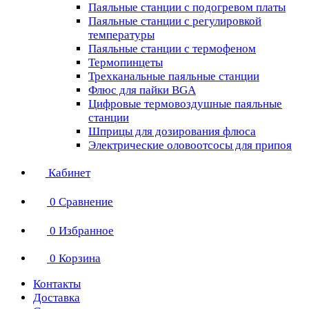
Паяльные станции с подогревом платы
Паяльные станции с регулировкой
температуры
Паяльные станции с термофеном
Термопинцеты
Трехканальные паяльные станции
Флюс для пайки BGA
Цифровые термовоздушные паяльные
станции
Шприцы для дозирования флюса
Электрические оловоотсосы для припоя
Кабинет
0
Сравнение
0
Избранное
0
Корзина
Контакты
Доставка