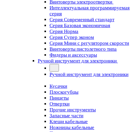
Винтоверты электроотвертки
Интеллектуальная программируемая
серия
Серия Современный стандарт
Серия Базовая экономичная
Серия Норма
Серия Cупер эконом
Серия Мини с регулятором скорости
Винтоверты пистолетного типа
Фидеры и аксессуары
Ручной инструмент для электроники
Ручной инструмент для электроники
Кусачки
Плоскогубцы
Пинцеты
Отвертки
Прочие инструменты
Запасные части
Клещи кабельные
Ножницы кабельные