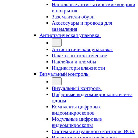
Напольные антистатические коврики
и покрытия
Заземлители обуви
Аксессуары и провода для
заземления
Антистатическая упаковка
Антистатическая упаковка
Пакеты антистатические
Наклейки и пломбы
Индикаторы влажности
Визуальный контроль
Визуальный контроль
Цифровые видеомикроскопы все-в-
одном
Комплекты цифровых
видеомикроскопов
Модульные цифровые
видеомикроскопы
Cистемы визуального контроля BGA
Инвертированные цифровые