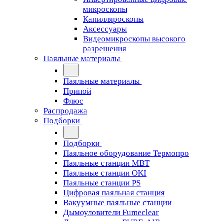
микроскопы
Капилляроскопы
Аксессуары
Видеомикроскопы высокого
разрешения
Паяльные материалы
Паяльные материалы
Припой
Флюс
Распродажа
Подборки
Подборки
Паяльное оборудование Термопро
Паяльные станции MBT
Паяльные станции OKI
Паяльные станции PS
Цифровая паяльная станция
Вакуумные паяльные станции
Дымоуловители Fumeclear