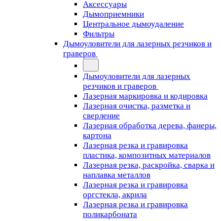
Аксессуары
Дымоприемники
Центральное дымоудаление
Фильтры
Дымоуловители для лазерных резчиков и
граверов
Дымоуловители для лазерных
резчиков и граверов
Лазерная маркировка и кодировка
Лазерная очистка, разметка и
сверление
Лазерная обработка дерева, фанеры,
картона
Лазерная резка и гравировка
пластика, композитных материалов
Лазерная резка, раскройка, сварка и
наплавка металлов
Лазерная резка и гравировка
оргстекла, акрила
Лазерная резка и гравировка
поликарбоната