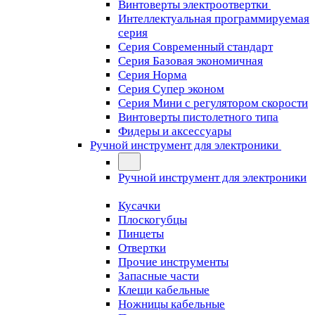
Винтоверты электроотвертки
Интеллектуальная программируемая
серия
Серия Современный стандарт
Серия Базовая экономичная
Серия Норма
Серия Cупер эконом
Серия Мини с регулятором скорости
Винтоверты пистолетного типа
Фидеры и аксессуары
Ручной инструмент для электроники
Ручной инструмент для электроники
Кусачки
Плоскогубцы
Пинцеты
Отвертки
Прочие инструменты
Запасные части
Клещи кабельные
Ножницы кабельные