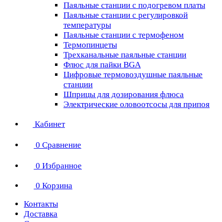
Паяльные станции с подогревом платы
Паяльные станции с регулировкой
температуры
Паяльные станции с термофеном
Термопинцеты
Трехканальные паяльные станции
Флюс для пайки BGA
Цифровые термовоздушные паяльные
станции
Шприцы для дозирования флюса
Электрические оловоотсосы для припоя
Кабинет
0
Сравнение
0
Избранное
0
Корзина
Контакты
Доставка