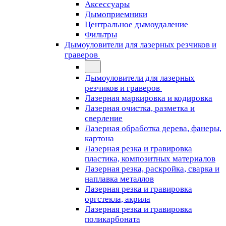
Аксессуары
Дымоприемники
Центральное дымоудаление
Фильтры
Дымоуловители для лазерных резчиков и
граверов
Дымоуловители для лазерных
резчиков и граверов
Лазерная маркировка и кодировка
Лазерная очистка, разметка и
сверление
Лазерная обработка дерева, фанеры,
картона
Лазерная резка и гравировка
пластика, композитных материалов
Лазерная резка, раскройка, сварка и
наплавка металлов
Лазерная резка и гравировка
оргстекла, акрила
Лазерная резка и гравировка
поликарбоната