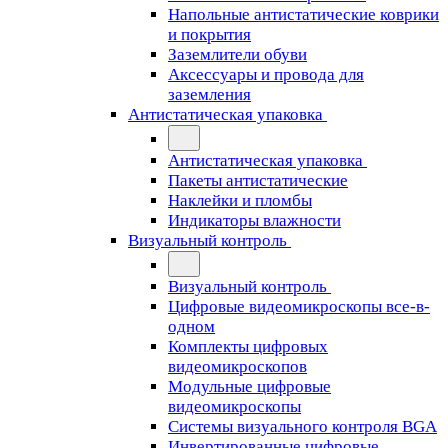
Напольные антистатические коврики
и покрытия
Заземлители обуви
Аксессуары и провода для
заземления
Антистатическая упаковка
Антистатическая упаковка
Пакеты антистатические
Наклейки и пломбы
Индикаторы влажности
Визуальный контроль
Визуальный контроль
Цифровые видеомикроскопы все-в-
одном
Комплекты цифровых
видеомикроскопов
Модульные цифровые
видеомикроскопы
Cистемы визуального контроля BGA
Инвертированные цифровые