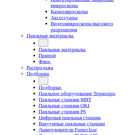
микроскопы
Капилляроскопы
Аксессуары
Видеомикроскопы высокого
разрешения
Паяльные материалы
Паяльные материалы
Припой
Флюс
Распродажа
Подборки
Подборки
Паяльное оборудование Термопро
Паяльные станции MBT
Паяльные станции OKI
Паяльные станции PS
Цифровая паяльная станция
Вакуумные паяльные станции
Дымоуловители Fumeclear