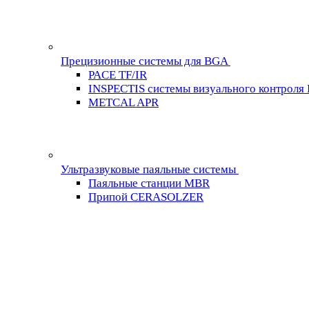
Прецизионные системы для BGA
PACE TF/IR
INSPECTIS системы визуального контроля
METCAL APR
Ультразвуковые паяльные системы
Паяльные станции MBR
Припой CERASOLZER