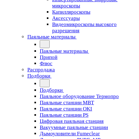
микроскопы
Капилляроскопы
Аксессуары
Видеомикроскопы высокого
разрешения
Паяльные материалы
Паяльные материалы
Припой
Флюс
Распродажа
Подборки
Подборки
Паяльное оборудование Термопро
Паяльные станции MBT
Паяльные станции OKI
Паяльные станции PS
Цифровая паяльная станция
Вакуумные паяльные станции
Дымоуловители Fumeclear