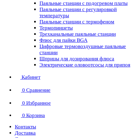
Паяльные станции с подогревом платы
Паяльные станции с регулировкой
температуры
Паяльные станции с термофеном
Термопинцеты
Трехканальные паяльные станции
Флюс для пайки BGA
Цифровые термовоздушные паяльные
станции
Шприцы для дозирования флюса
Электрические оловоотсосы для припоя
Кабинет
0
Сравнение
0
Избранное
0
Корзина
Контакты
Доставка