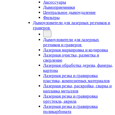
Аксессуары
Дымоприемники
Центральное дымоудаление
Фильтры
Дымоуловители для лазерных резчиков и
граверов
Дымоуловители для лазерных
резчиков и граверов
Лазерная маркировка и кодировка
Лазерная очистка, разметка и
сверление
Лазерная обработка дерева, фанеры,
картона
Лазерная резка и гравировка
пластика, композитных материалов
Лазерная резка, раскройка, сварка и
наплавка металлов
Лазерная резка и гравировка
оргстекла, акрила
Лазерная резка и гравировка
поликарбоната