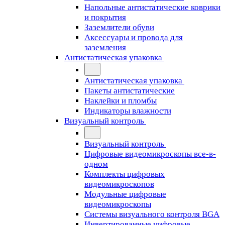
Напольные антистатические коврики
и покрытия
Заземлители обуви
Аксессуары и провода для
заземления
Антистатическая упаковка
Антистатическая упаковка
Пакеты антистатические
Наклейки и пломбы
Индикаторы влажности
Визуальный контроль
Визуальный контроль
Цифровые видеомикроскопы все-в-
одном
Комплекты цифровых
видеомикроскопов
Модульные цифровые
видеомикроскопы
Cистемы визуального контроля BGA
Инвертированные цифровые