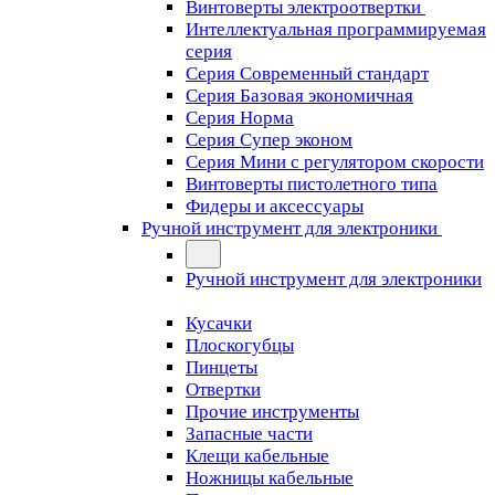
Винтоверты электроотвертки
Интеллектуальная программируемая
серия
Серия Современный стандарт
Серия Базовая экономичная
Серия Норма
Серия Cупер эконом
Серия Мини с регулятором скорости
Винтоверты пистолетного типа
Фидеры и аксессуары
Ручной инструмент для электроники
Ручной инструмент для электроники
Кусачки
Плоскогубцы
Пинцеты
Отвертки
Прочие инструменты
Запасные части
Клещи кабельные
Ножницы кабельные