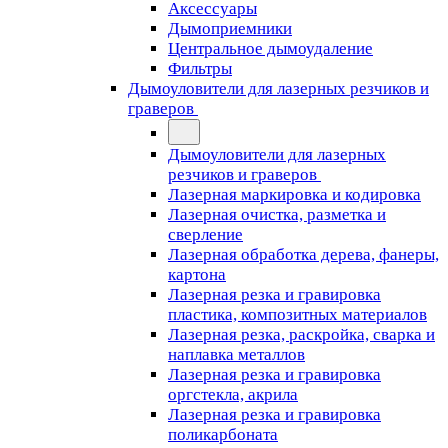
Аксессуары
Дымоприемники
Центральное дымоудаление
Фильтры
Дымоуловители для лазерных резчиков и
граверов
Дымоуловители для лазерных
резчиков и граверов
Лазерная маркировка и кодировка
Лазерная очистка, разметка и
сверление
Лазерная обработка дерева, фанеры,
картона
Лазерная резка и гравировка
пластика, композитных материалов
Лазерная резка, раскройка, сварка и
наплавка металлов
Лазерная резка и гравировка
оргстекла, акрила
Лазерная резка и гравировка
поликарбоната