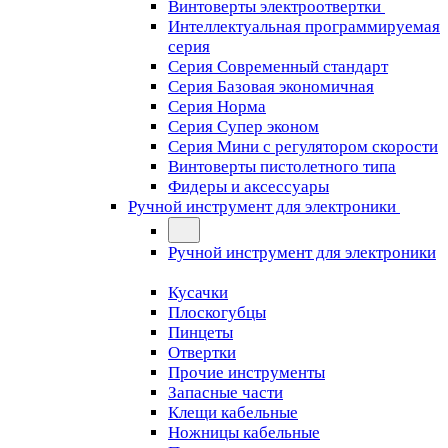
Винтоверты электроотвертки
Интеллектуальная программируемая
серия
Серия Современный стандарт
Серия Базовая экономичная
Серия Норма
Серия Cупер эконом
Серия Мини с регулятором скорости
Винтоверты пистолетного типа
Фидеры и аксессуары
Ручной инструмент для электроники
Ручной инструмент для электроники
Кусачки
Плоскогубцы
Пинцеты
Отвертки
Прочие инструменты
Запасные части
Клещи кабельные
Ножницы кабельные