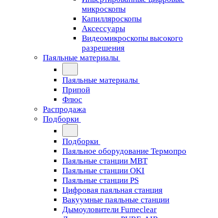
микроскопы
Капилляроскопы
Аксессуары
Видеомикроскопы высокого
разрешения
Паяльные материалы
Паяльные материалы
Припой
Флюс
Распродажа
Подборки
Подборки
Паяльное оборудование Термопро
Паяльные станции MBT
Паяльные станции OKI
Паяльные станции PS
Цифровая паяльная станция
Вакуумные паяльные станции
Дымоуловители Fumeclear