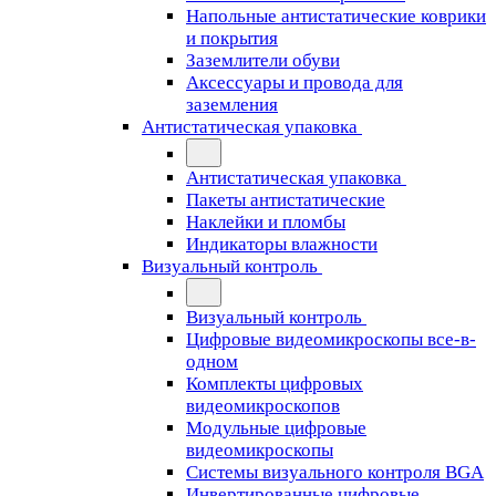
Напольные антистатические коврики
и покрытия
Заземлители обуви
Аксессуары и провода для
заземления
Антистатическая упаковка
Антистатическая упаковка
Пакеты антистатические
Наклейки и пломбы
Индикаторы влажности
Визуальный контроль
Визуальный контроль
Цифровые видеомикроскопы все-в-
одном
Комплекты цифровых
видеомикроскопов
Модульные цифровые
видеомикроскопы
Cистемы визуального контроля BGA
Инвертированные цифровые