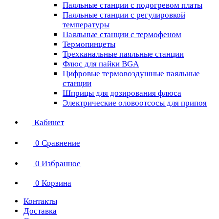
Паяльные станции с подогревом платы
Паяльные станции с регулировкой
температуры
Паяльные станции с термофеном
Термопинцеты
Трехканальные паяльные станции
Флюс для пайки BGA
Цифровые термовоздушные паяльные
станции
Шприцы для дозирования флюса
Электрические оловоотсосы для припоя
Кабинет
0
Сравнение
0
Избранное
0
Корзина
Контакты
Доставка