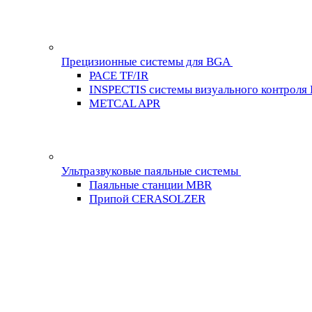
Прецизионные системы для BGA
PACE TF/IR
INSPECTIS системы визуального контроля
METCAL APR
Ультразвуковые паяльные системы
Паяльные станции MBR
Припой CERASOLZER