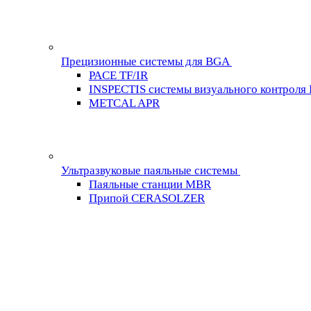
Прецизионные системы для BGA
PACE TF/IR
INSPECTIS системы визуального контроля
METCAL APR
Ультразвуковые паяльные системы
Паяльные станции MBR
Припой CERASOLZER