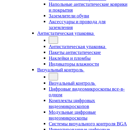
Напольные антистатические коврики
и покрытия
Заземлители обуви
Аксессуары и провода для
заземления
Антистатическая упаковка
Антистатическая упаковка
Пакеты антистатические
Наклейки и пломбы
Индикаторы влажности
Визуальный контроль
Визуальный контроль
Цифровые видеомикроскопы все-в-
одном
Комплекты цифровых
видеомикроскопов
Модульные цифровые
видеомикроскопы
Cистемы визуального контроля BGA
Инвертированные цифровые