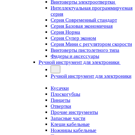
Винтоверты электроотвертки
Интеллектуальная программируемая
серия
Серия Современный стандарт
Серия Базовая экономичная
Серия Норма
Серия Cупер эконом
Серия Мини с регулятором скорости
Винтоверты пистолетного типа
Фидеры и аксессуары
Ручной инструмент для электроники
Ручной инструмент для электроники
Кусачки
Плоскогубцы
Пинцеты
Отвертки
Прочие инструменты
Запасные части
Клещи кабельные
Ножницы кабельные