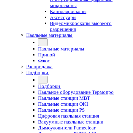
микроскопы
Капилляроскопы
Аксессуары
Видеомикроскопы высокого
разрешения
Паяльные материалы
Паяльные материалы
Припой
Флюс
Распродажа
Подборки
Подборки
Паяльное оборудование Термопро
Паяльные станции MBT
Паяльные станции OKI
Паяльные станции PS
Цифровая паяльная станция
Вакуумные паяльные станции
Дымоуловители Fumeclear