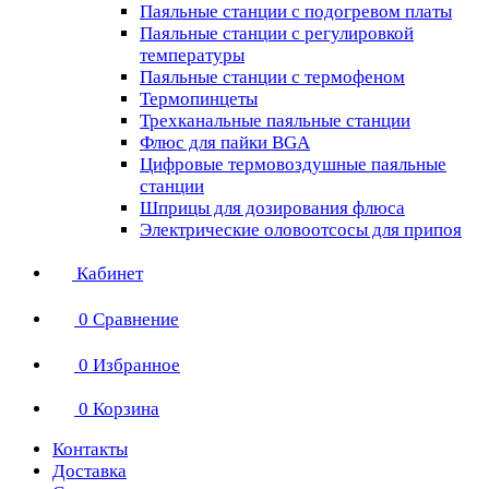
Паяльные станции с подогревом платы
Паяльные станции с регулировкой
температуры
Паяльные станции с термофеном
Термопинцеты
Трехканальные паяльные станции
Флюс для пайки BGA
Цифровые термовоздушные паяльные
станции
Шприцы для дозирования флюса
Электрические оловоотсосы для припоя
Кабинет
0
Сравнение
0
Избранное
0
Корзина
Контакты
Доставка