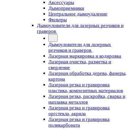
Аксессуары
Дымоприемники
Центральное дымоудаление
Фильтры
Дымоуловители для лазерных резчиков и
граверов
Дымоуловители для лазерных
резчиков и граверов
Лазерная маркировка и кодировка
Лазерная очистка, разметка и
сверление
Лазерная обработка дерева, фанеры,
картона
Лазерная резка и гравировка
пластика, композитных материалов
Лазерная резка, раскройка, сварка и
наплавка металлов
Лазерная резка и гравировка
оргстекла, акрила
Лазерная резка и гравировка
поликарбоната