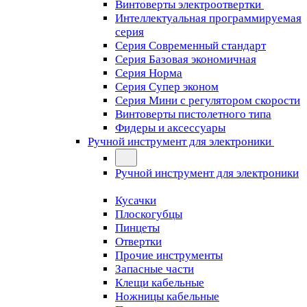
Винтоверты электроотвертки
Интеллектуальная программируемая
серия
Серия Современный стандарт
Серия Базовая экономичная
Серия Норма
Серия Cупер эконом
Серия Мини с регулятором скорости
Винтоверты пистолетного типа
Фидеры и аксессуары
Ручной инструмент для электроники
Ручной инструмент для электроники
Кусачки
Плоскогубцы
Пинцеты
Отвертки
Прочие инструменты
Запасные части
Клещи кабельные
Ножницы кабельные