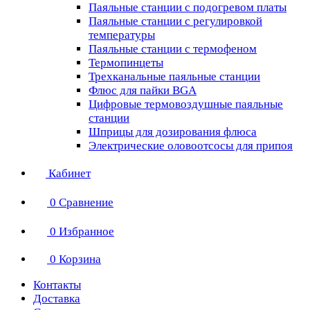
Паяльные станции с подогревом платы
Паяльные станции с регулировкой
температуры
Паяльные станции с термофеном
Термопинцеты
Трехканальные паяльные станции
Флюс для пайки BGA
Цифровые термовоздушные паяльные
станции
Шприцы для дозирования флюса
Электрические оловоотсосы для припоя
Кабинет
0
Сравнение
0
Избранное
0
Корзина
Контакты
Доставка