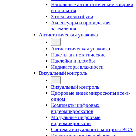
Напольные антистатические коврики
и покрытия
Заземлители обуви
Аксессуары и провода для
заземления
Антистатическая упаковка
Антистатическая упаковка
Пакеты антистатические
Наклейки и пломбы
Индикаторы влажности
Визуальный контроль
Визуальный контроль
Цифровые видеомикроскопы все-в-
одном
Комплекты цифровых
видеомикроскопов
Модульные цифровые
видеомикроскопы
Cистемы визуального контроля BGA
Инвертированные цифровые