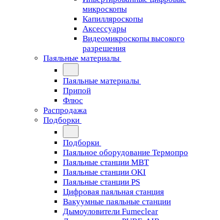
микроскопы
Капилляроскопы
Аксессуары
Видеомикроскопы высокого
разрешения
Паяльные материалы
Паяльные материалы
Припой
Флюс
Распродажа
Подборки
Подборки
Паяльное оборудование Термопро
Паяльные станции MBT
Паяльные станции OKI
Паяльные станции PS
Цифровая паяльная станция
Вакуумные паяльные станции
Дымоуловители Fumeclear