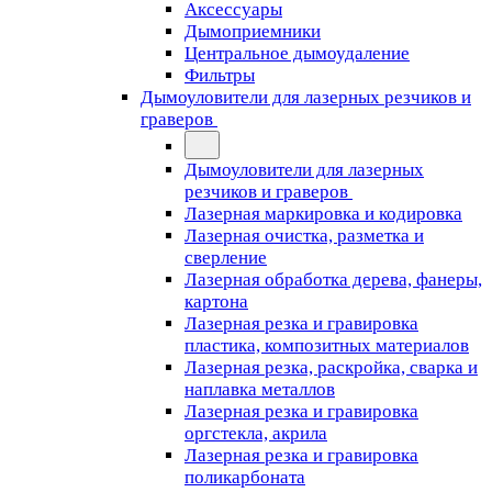
Аксессуары
Дымоприемники
Центральное дымоудаление
Фильтры
Дымоуловители для лазерных резчиков и
граверов
Дымоуловители для лазерных
резчиков и граверов
Лазерная маркировка и кодировка
Лазерная очистка, разметка и
сверление
Лазерная обработка дерева, фанеры,
картона
Лазерная резка и гравировка
пластика, композитных материалов
Лазерная резка, раскройка, сварка и
наплавка металлов
Лазерная резка и гравировка
оргстекла, акрила
Лазерная резка и гравировка
поликарбоната