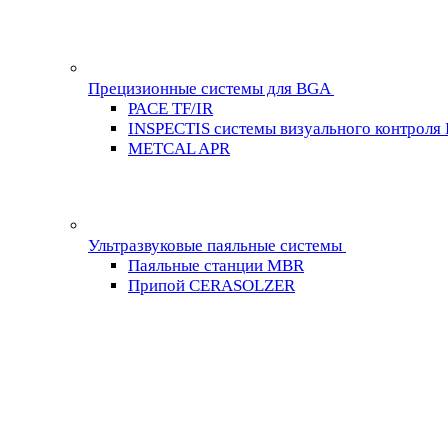
Прецизионные системы для BGA
PACE TF/IR
INSPECTIS системы визуального контроля
METCAL APR
Ультразвуковые паяльные системы
Паяльные станции MBR
Припой CERASOLZER