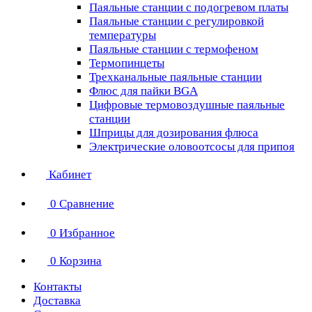
Паяльные станции с подогревом платы
Паяльные станции с регулировкой
температуры
Паяльные станции с термофеном
Термопинцеты
Трехканальные паяльные станции
Флюс для пайки BGA
Цифровые термовоздушные паяльные
станции
Шприцы для дозирования флюса
Электрические оловоотсосы для припоя
Кабинет
0
Сравнение
0
Избранное
0
Корзина
Контакты
Доставка