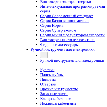
Винтоверты электроотвертки
Интеллектуальная программируемая
серия
Серия Современный стандарт
Серия Базовая экономичная
Серия Норма
Серия Cупер эконом
Серия Мини с регулятором скорости
Винтоверты пистолетного типа
Фидеры и аксессуары
Ручной инструмент для электроники
Ручной инструмент для электроники
Кусачки
Плоскогубцы
Пинцеты
Отвертки
Прочие инструменты
Запасные части
Клещи кабельные
Ножницы кабельные