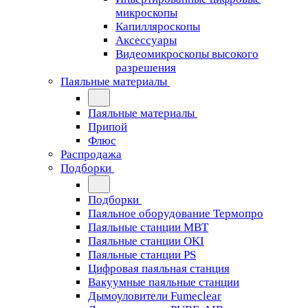
микроскопы
Капилляроскопы
Аксессуары
Видеомикроскопы высокого
разрешения
Паяльные материалы
Паяльные материалы
Припой
Флюс
Распродажа
Подборки
Подборки
Паяльное оборудование Термопро
Паяльные станции MBT
Паяльные станции OKI
Паяльные станции PS
Цифровая паяльная станция
Вакуумные паяльные станции
Дымоуловители Fumeclear