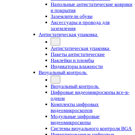
Напольные антистатические коврики
и покрытия
Заземлители обуви
Аксессуары и провода для
заземления
Антистатическая упаковка
Антистатическая упаковка
Пакеты антистатические
Наклейки и пломбы
Индикаторы влажности
Визуальный контроль
Визуальный контроль
Цифровые видеомикроскопы все-в-
одном
Комплекты цифровых
видеомикроскопов
Модульные цифровые
видеомикроскопы
Cистемы визуального контроля BGA
Инвертированные цифровые