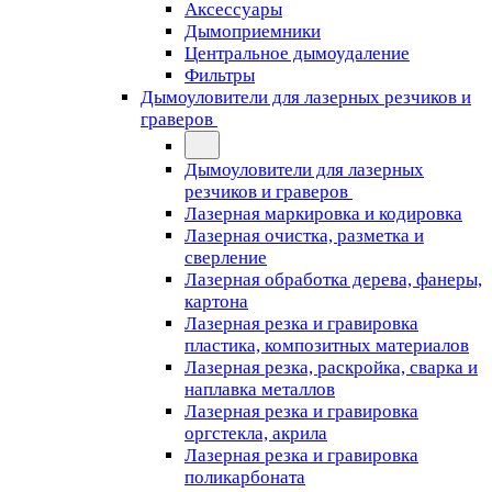
Аксессуары
Дымоприемники
Центральное дымоудаление
Фильтры
Дымоуловители для лазерных резчиков и
граверов
Дымоуловители для лазерных
резчиков и граверов
Лазерная маркировка и кодировка
Лазерная очистка, разметка и
сверление
Лазерная обработка дерева, фанеры,
картона
Лазерная резка и гравировка
пластика, композитных материалов
Лазерная резка, раскройка, сварка и
наплавка металлов
Лазерная резка и гравировка
оргстекла, акрила
Лазерная резка и гравировка
поликарбоната