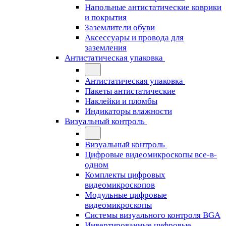
Напольные антистатические коврики
и покрытия
Заземлители обуви
Аксессуары и провода для
заземления
Антистатическая упаковка
Антистатическая упаковка
Пакеты антистатические
Наклейки и пломбы
Индикаторы влажности
Визуальный контроль
Визуальный контроль
Цифровые видеомикроскопы все-в-
одном
Комплекты цифровых
видеомикроскопов
Модульные цифровые
видеомикроскопы
Cистемы визуального контроля BGA
Инвертированные цифровые