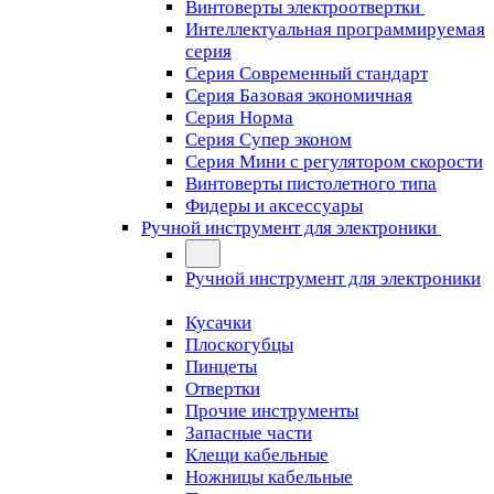
Винтоверты электроотвертки
Интеллектуальная программируемая
серия
Серия Современный стандарт
Серия Базовая экономичная
Серия Норма
Серия Cупер эконом
Серия Мини с регулятором скорости
Винтоверты пистолетного типа
Фидеры и аксессуары
Ручной инструмент для электроники
Ручной инструмент для электроники
Кусачки
Плоскогубцы
Пинцеты
Отвертки
Прочие инструменты
Запасные части
Клещи кабельные
Ножницы кабельные