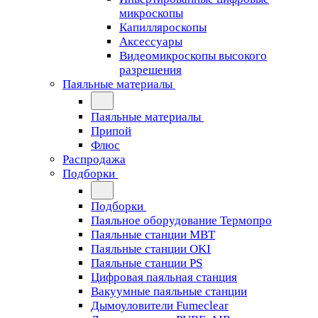
микроскопы
Капилляроскопы
Аксессуары
Видеомикроскопы высокого
разрешения
Паяльные материалы
Паяльные материалы
Припой
Флюс
Распродажа
Подборки
Подборки
Паяльное оборудование Термопро
Паяльные станции MBT
Паяльные станции OKI
Паяльные станции PS
Цифровая паяльная станция
Вакуумные паяльные станции
Дымоуловители Fumeclear