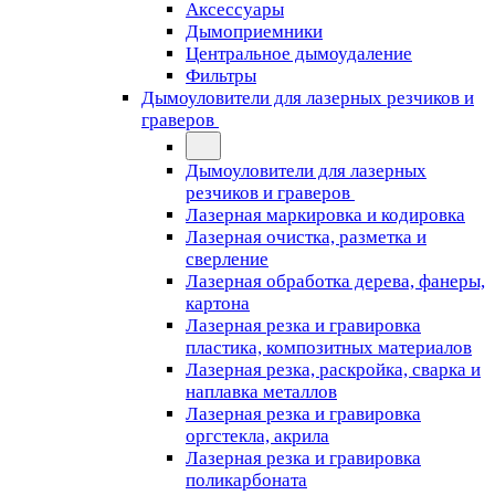
Аксессуары
Дымоприемники
Центральное дымоудаление
Фильтры
Дымоуловители для лазерных резчиков и
граверов
Дымоуловители для лазерных
резчиков и граверов
Лазерная маркировка и кодировка
Лазерная очистка, разметка и
сверление
Лазерная обработка дерева, фанеры,
картона
Лазерная резка и гравировка
пластика, композитных материалов
Лазерная резка, раскройка, сварка и
наплавка металлов
Лазерная резка и гравировка
оргстекла, акрила
Лазерная резка и гравировка
поликарбоната