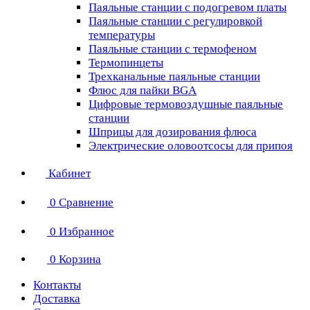
Паяльные станции с подогревом платы
Паяльные станции с регулировкой
температуры
Паяльные станции с термофеном
Термопинцеты
Трехканальные паяльные станции
Флюс для пайки BGA
Цифровые термовоздушные паяльные
станции
Шприцы для дозирования флюса
Электрические оловоотсосы для припоя
Кабинет
0
Сравнение
0
Избранное
0
Корзина
Контакты
Доставка