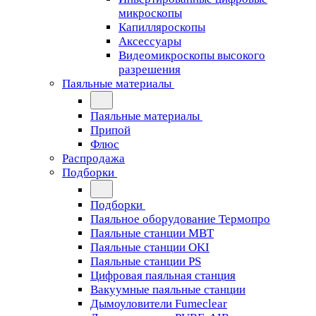
микроскопы
Капилляроскопы
Аксессуары
Видеомикроскопы высокого
разрешения
Паяльные материалы
Паяльные материалы
Припой
Флюс
Распродажа
Подборки
Подборки
Паяльное оборудование Термопро
Паяльные станции MBT
Паяльные станции OKI
Паяльные станции PS
Цифровая паяльная станция
Вакуумные паяльные станции
Дымоуловители Fumeclear