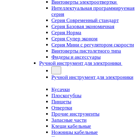
Винтоверты электроотвертки
Интеллектуальная программируемая
серия
Серия Современный стандарт
Серия Базовая экономичная
Серия Норма
Серия Cупер эконом
Серия Мини с регулятором скорости
Винтоверты пистолетного типа
Фидеры и аксессуары
Ручной инструмент для электроники
Ручной инструмент для электроники
Кусачки
Плоскогубцы
Пинцеты
Отвертки
Прочие инструменты
Запасные части
Клещи кабельные
Ножницы кабельные