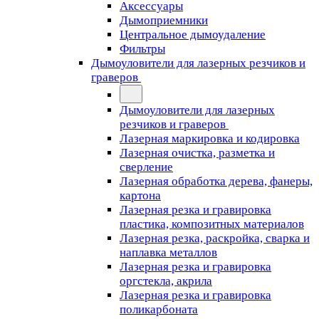
Аксессуары
Дымоприемники
Центральное дымоудаление
Фильтры
Дымоуловители для лазерных резчиков и
граверов
Дымоуловители для лазерных
резчиков и граверов
Лазерная маркировка и кодировка
Лазерная очистка, разметка и
сверление
Лазерная обработка дерева, фанеры,
картона
Лазерная резка и гравировка
пластика, композитных материалов
Лазерная резка, раскройка, сварка и
наплавка металлов
Лазерная резка и гравировка
оргстекла, акрила
Лазерная резка и гравировка
поликарбоната