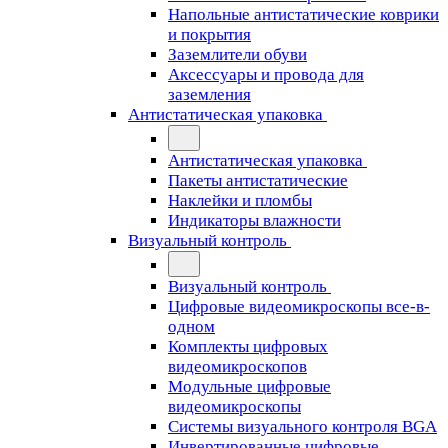
Напольные антистатические коврики
и покрытия
Заземлители обуви
Аксессуары и провода для
заземления
Антистатическая упаковка
Антистатическая упаковка
Пакеты антистатические
Наклейки и пломбы
Индикаторы влажности
Визуальный контроль
Визуальный контроль
Цифровые видеомикроскопы все-в-
одном
Комплекты цифровых
видеомикроскопов
Модульные цифровые
видеомикроскопы
Cистемы визуального контроля BGA
Инвертированные цифровые