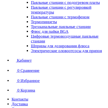
Паяльные станции с подогревом платы
Паяльные станции с регулировкой
температуры
Паяльные станции с термофеном
Термопинцеты
Трехканальные паяльные станции
Флюс для пайки BGA
Цифровые термовоздушные паяльные
станции
Шприцы для дозирования флюса
Электрические оловоотсосы для припоя
Кабинет
0
Сравнение
0
Избранное
0
Корзина
Контакты
Доставка