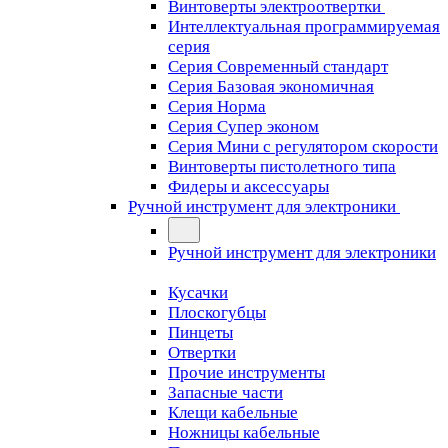
Винтоверты электроотвертки
Интеллектуальная программируемая
серия
Серия Современный стандарт
Серия Базовая экономичная
Серия Норма
Серия Cупер эконом
Серия Мини с регулятором скорости
Винтоверты пистолетного типа
Фидеры и аксессуары
Ручной инструмент для электроники
Ручной инструмент для электроники
Кусачки
Плоскогубцы
Пинцеты
Отвертки
Прочие инструменты
Запасные части
Клещи кабельные
Ножницы кабельные