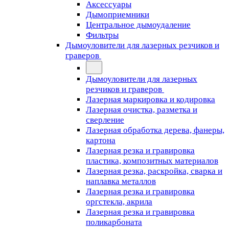
Аксессуары
Дымоприемники
Центральное дымоудаление
Фильтры
Дымоуловители для лазерных резчиков и
граверов
Дымоуловители для лазерных
резчиков и граверов
Лазерная маркировка и кодировка
Лазерная очистка, разметка и
сверление
Лазерная обработка дерева, фанеры,
картона
Лазерная резка и гравировка
пластика, композитных материалов
Лазерная резка, раскройка, сварка и
наплавка металлов
Лазерная резка и гравировка
оргстекла, акрила
Лазерная резка и гравировка
поликарбоната