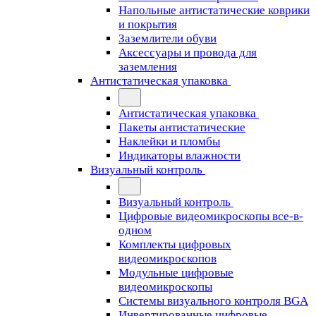
Напольные антистатические коврики
и покрытия
Заземлители обуви
Аксессуары и провода для
заземления
Антистатическая упаковка
Антистатическая упаковка
Пакеты антистатические
Наклейки и пломбы
Индикаторы влажности
Визуальный контроль
Визуальный контроль
Цифровые видеомикроскопы все-в-
одном
Комплекты цифровых
видеомикроскопов
Модульные цифровые
видеомикроскопы
Cистемы визуального контроля BGA
Инвертированные цифровые