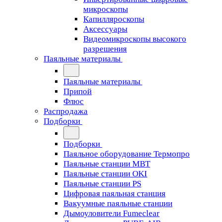
микроскопы
Капилляроскопы
Аксессуары
Видеомикроскопы высокого
разрешения
Паяльные материалы
Паяльные материалы
Припой
Флюс
Распродажа
Подборки
Подборки
Паяльное оборудование Термопро
Паяльные станции MBT
Паяльные станции OKI
Паяльные станции PS
Цифровая паяльная станция
Вакуумные паяльные станции
Дымоуловители Fumeclear