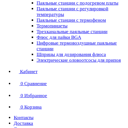
Паяльные станции с подогревом платы
Паяльные станции с регулировкой
температуры
Паяльные станции с термофеном
Термопинцеты
Трехканальные паяльные станции
Флюс для пайки BGA
Цифровые термовоздушные паяльные
станции
Шприцы для дозирования флюса
Электрические оловоотсосы для припоя
Кабинет
0
Сравнение
0
Избранное
0
Корзина
Контакты
Доставка