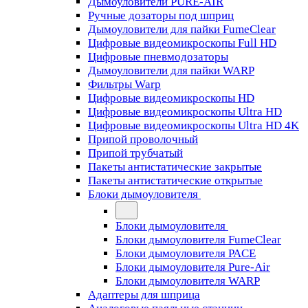
Дымоуловители PURE-AIR
Ручные дозаторы под шприц
Дымоуловители для пайки FumeClear
Цифровые видеомикроскопы Full HD
Цифровые пневмодозаторы
Дымоуловители для пайки WARP
Фильтры Warp
Цифровые видеомикроскопы HD
Цифровые видеомикроскопы Ultra HD
Цифровые видеомикроскопы Ultra HD 4K
Припой проволочный
Припой трубчатый
Пакеты антистатические закрытые
Пакеты антистатические открытые
Блоки дымоуловителя
Блоки дымоуловителя
Блоки дымоуловителя FumeClear
Блоки дымоуловителя PACE
Блоки дымоуловителя Pure-Air
Блоки дымоуловителя WARP
Адаптеры для шприца