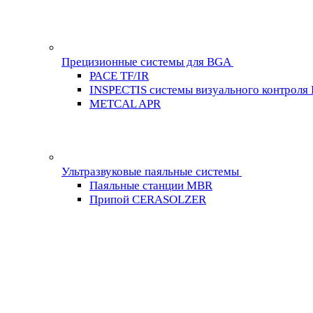
Прецизионные системы для BGA
PACE TF/IR
INSPECTIS системы визуального контроля
METCAL APR
Ультразвуковые паяльные системы
Паяльные станции MBR
Припой CERASOLZER