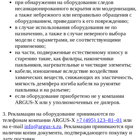
при обнаружении на оборудовании следов
несанкционированного вскрытия или модернизации,
а также небрежного или неправильно обращения с
оборудованием, приведшего к его повреждению;
в случае использования оборудования не по
назначению, а также в случае неверного выбора
модели с параметрами, не соответствующими
применению;
на части, подверженные естественному износу и
старению такие, как фильтры, наконечники
паяльников, нагревательные и чистящие элементы;
кабели, изношенные вследствие воздействия
химических веществ, снижающих их эластичность,
мягкость демпфера изгиба кабеля на рукоятке
паяльника и на разъеме;
если оборудование приобретено не у компании
ARGUS-X или у уполномоченных ее дилеров.
3. Рекламации на оборудование принимаются по
телефонам компании ARGUS-X
+7 (495) 123–81–01
или
на e-mail
info@argus-x.ru
. Рекламации принимаются при
наличии копии документа, подтверждающего покупку и
дату поставки.