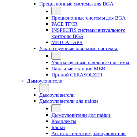
Прецизионные системы для BGA
Прецизионные системы для BGA
PACE TF/IR
INSPECTIS системы визуального
контроля BGA
METCAL APR
Ультразвуковые паяльные системы
Ультразвуковые паяльные системы
Паяльные станции MBR
Припой CERASOLZER
Дымоуловители
Дымоуловители
Дымоуловители для пайки
Дымоуловители для пайки
Комплекты
Блоки
Антистатические дымоуловители