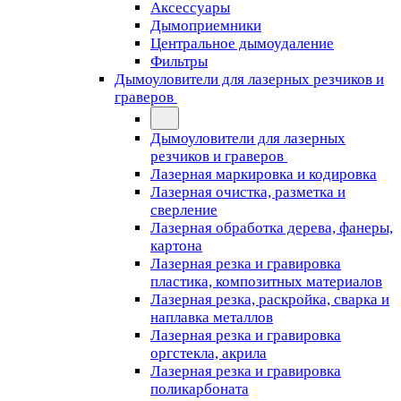
Аксессуары
Дымоприемники
Центральное дымоудаление
Фильтры
Дымоуловители для лазерных резчиков и
граверов
Дымоуловители для лазерных
резчиков и граверов
Лазерная маркировка и кодировка
Лазерная очистка, разметка и
сверление
Лазерная обработка дерева, фанеры,
картона
Лазерная резка и гравировка
пластика, композитных материалов
Лазерная резка, раскройка, сварка и
наплавка металлов
Лазерная резка и гравировка
оргстекла, акрила
Лазерная резка и гравировка
поликарбоната