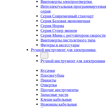
Винтоверты электроотвертки
Интеллектуальная программируемая
серия
Серия Современный стандарт
Серия Базовая экономичная
Серия Норма
Серия Cупер эконом
Серия Мини с регулятором скорости
Винтоверты пистолетного типа
Фидеры и аксессуары
Ручной инструмент для электроники
Ручной инструмент для электроники
Кусачки
Плоскогубцы
Пинцеты
Отвертки
Прочие инструменты
Запасные части
Клещи кабельные
Ножницы кабельные