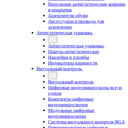
Напольные антистатические коврики
и покрытия
Заземлители обуви
Аксессуары и провода для
заземления
Антистатическая упаковка
Антистатическая упаковка
Пакеты антистатические
Наклейки и пломбы
Индикаторы влажности
Визуальный контроль
Визуальный контроль
Цифровые видеомикроскопы все-в-
одном
Комплекты цифровых
видеомикроскопов
Модульные цифровые
видеомикроскопы
Cистемы визуального контроля BGA
Инвертированные цифровые