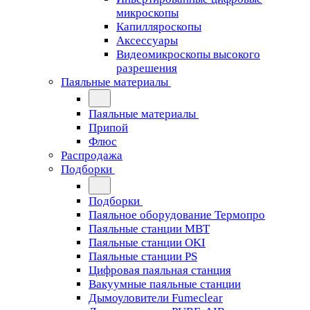
микроскопы
Капилляроскопы
Аксессуары
Видеомикроскопы высокого
разрешения
Паяльные материалы
Паяльные материалы
Припой
Флюс
Распродажа
Подборки
Подборки
Паяльное оборудование Термопро
Паяльные станции MBT
Паяльные станции OKI
Паяльные станции PS
Цифровая паяльная станция
Вакуумные паяльные станции
Дымоуловители Fumeclear