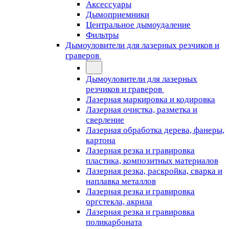
Аксессуары
Дымоприемники
Центральное дымоудаление
Фильтры
Дымоуловители для лазерных резчиков и
граверов
Дымоуловители для лазерных
резчиков и граверов
Лазерная маркировка и кодировка
Лазерная очистка, разметка и
сверление
Лазерная обработка дерева, фанеры,
картона
Лазерная резка и гравировка
пластика, композитных материалов
Лазерная резка, раскройка, сварка и
наплавка металлов
Лазерная резка и гравировка
оргстекла, акрила
Лазерная резка и гравировка
поликарбоната