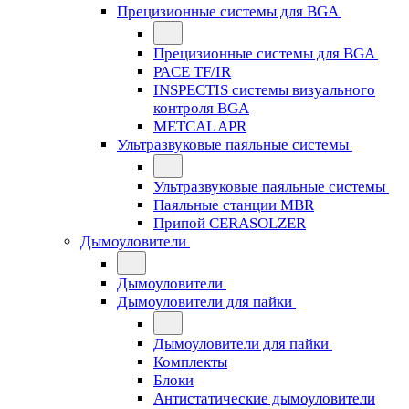
Прецизионные системы для BGA
Прецизионные системы для BGA
PACE TF/IR
INSPECTIS системы визуального
контроля BGA
METCAL APR
Ультразвуковые паяльные системы
Ультразвуковые паяльные системы
Паяльные станции MBR
Припой CERASOLZER
Дымоуловители
Дымоуловители
Дымоуловители для пайки
Дымоуловители для пайки
Комплекты
Блоки
Антистатические дымоуловители