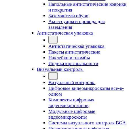
Напольные антистатические коврики
и покрытия
Заземлители обуви
Аксессуары и провода для
заземления
Антистатическая упаковка
Антистатическая упаковка
Пакеты антистатические
Наклейки и пломбы
Индикаторы влажности
Визуальный контроль
Визуальный контроль
Цифровые видеомикроскопы все-в-
одном
Комплекты цифровых
видеомикроскопов
Модульные цифровые
видеомикроскопы
Cистемы визуального контроля BGA
Инвертированные цифровые