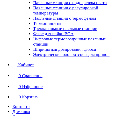
Паяльные станции с подогревом платы
Паяльные станции с регулировкой
температуры
Паяльные станции с термофеном
Термопинцеты
Трехканальные паяльные станции
Флюс для пайки BGA
Цифровые термовоздушные паяльные
станции
Шприцы для дозирования флюса
Электрические оловоотсосы для припоя
Кабинет
0
Сравнение
0
Избранное
0
Корзина
Контакты
Доставка