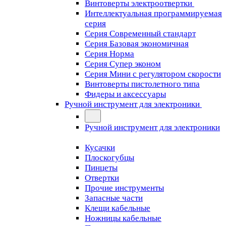
Винтоверты электроотвертки
Интеллектуальная программируемая
серия
Серия Современный стандарт
Серия Базовая экономичная
Серия Норма
Серия Cупер эконом
Серия Мини с регулятором скорости
Винтоверты пистолетного типа
Фидеры и аксессуары
Ручной инструмент для электроники
Ручной инструмент для электроники
Кусачки
Плоскогубцы
Пинцеты
Отвертки
Прочие инструменты
Запасные части
Клещи кабельные
Ножницы кабельные