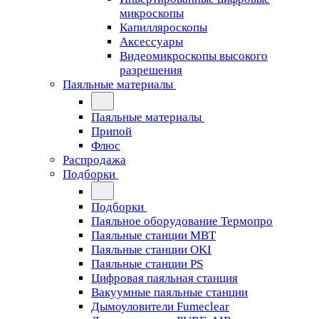
микроскопы
Капилляроскопы
Аксессуары
Видеомикроскопы высокого
разрешения
Паяльные материалы
Паяльные материалы
Припой
Флюс
Распродажа
Подборки
Подборки
Паяльное оборудование Термопро
Паяльные станции MBT
Паяльные станции OKI
Паяльные станции PS
Цифровая паяльная станция
Вакуумные паяльные станции
Дымоуловители Fumeclear