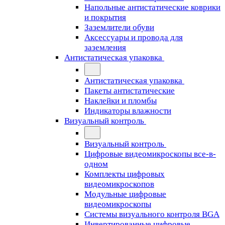
Напольные антистатические коврики
и покрытия
Заземлители обуви
Аксессуары и провода для
заземления
Антистатическая упаковка
Антистатическая упаковка
Пакеты антистатические
Наклейки и пломбы
Индикаторы влажности
Визуальный контроль
Визуальный контроль
Цифровые видеомикроскопы все-в-
одном
Комплекты цифровых
видеомикроскопов
Модульные цифровые
видеомикроскопы
Cистемы визуального контроля BGA
Инвертированные цифровые