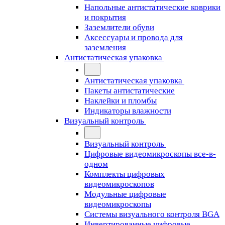
Напольные антистатические коврики
и покрытия
Заземлители обуви
Аксессуары и провода для
заземления
Антистатическая упаковка
Антистатическая упаковка
Пакеты антистатические
Наклейки и пломбы
Индикаторы влажности
Визуальный контроль
Визуальный контроль
Цифровые видеомикроскопы все-в-
одном
Комплекты цифровых
видеомикроскопов
Модульные цифровые
видеомикроскопы
Cистемы визуального контроля BGA
Инвертированные цифровые