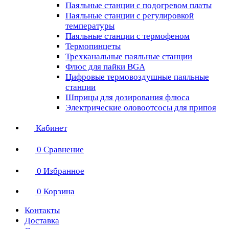
Паяльные станции с подогревом платы
Паяльные станции с регулировкой
температуры
Паяльные станции с термофеном
Термопинцеты
Трехканальные паяльные станции
Флюс для пайки BGA
Цифровые термовоздушные паяльные
станции
Шприцы для дозирования флюса
Электрические оловоотсосы для припоя
Кабинет
0
Сравнение
0
Избранное
0
Корзина
Контакты
Доставка