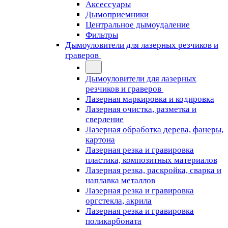
Аксессуары
Дымоприемники
Центральное дымоудаление
Фильтры
Дымоуловители для лазерных резчиков и
граверов
Дымоуловители для лазерных
резчиков и граверов
Лазерная маркировка и кодировка
Лазерная очистка, разметка и
сверление
Лазерная обработка дерева, фанеры,
картона
Лазерная резка и гравировка
пластика, композитных материалов
Лазерная резка, раскройка, сварка и
наплавка металлов
Лазерная резка и гравировка
оргстекла, акрила
Лазерная резка и гравировка
поликарбоната