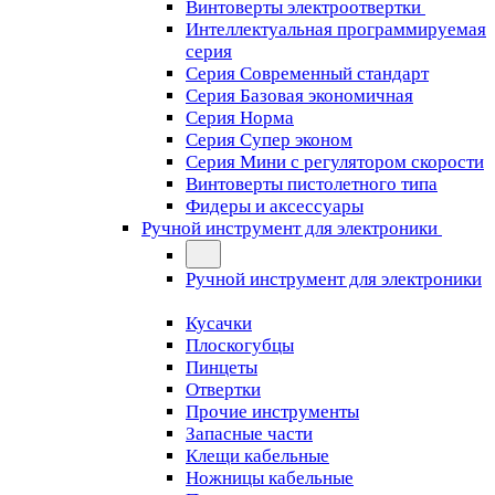
Винтоверты электроотвертки
Интеллектуальная программируемая
серия
Серия Современный стандарт
Серия Базовая экономичная
Серия Норма
Серия Cупер эконом
Серия Мини с регулятором скорости
Винтоверты пистолетного типа
Фидеры и аксессуары
Ручной инструмент для электроники
Ручной инструмент для электроники
Кусачки
Плоскогубцы
Пинцеты
Отвертки
Прочие инструменты
Запасные части
Клещи кабельные
Ножницы кабельные