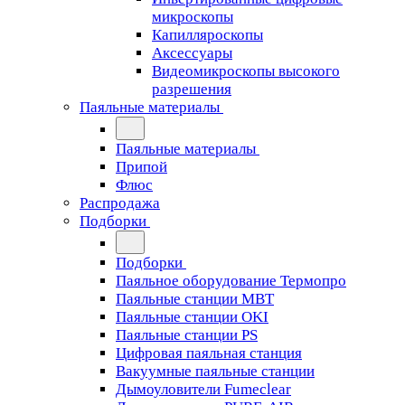
микроскопы
Капилляроскопы
Аксессуары
Видеомикроскопы высокого
разрешения
Паяльные материалы
Паяльные материалы
Припой
Флюс
Распродажа
Подборки
Подборки
Паяльное оборудование Термопро
Паяльные станции MBT
Паяльные станции OKI
Паяльные станции PS
Цифровая паяльная станция
Вакуумные паяльные станции
Дымоуловители Fumeclear