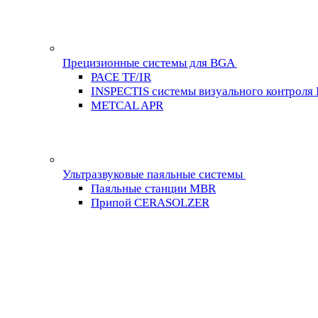
Прецизионные системы для BGA
PACE TF/IR
INSPECTIS системы визуального контроля
METCAL APR
Ультразвуковые паяльные системы
Паяльные станции MBR
Припой CERASOLZER