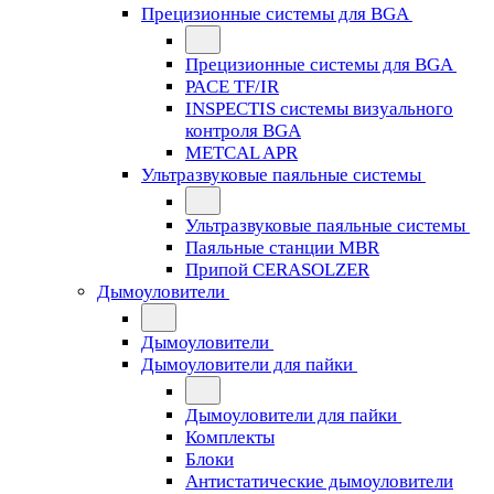
Прецизионные системы для BGA
Прецизионные системы для BGA
PACE TF/IR
INSPECTIS системы визуального
контроля BGA
METCAL APR
Ультразвуковые паяльные системы
Ультразвуковые паяльные системы
Паяльные станции MBR
Припой CERASOLZER
Дымоуловители
Дымоуловители
Дымоуловители для пайки
Дымоуловители для пайки
Комплекты
Блоки
Антистатические дымоуловители