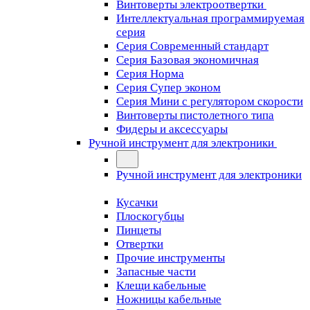
Винтоверты электроотвертки
Интеллектуальная программируемая
серия
Серия Современный стандарт
Серия Базовая экономичная
Серия Норма
Серия Cупер эконом
Серия Мини с регулятором скорости
Винтоверты пистолетного типа
Фидеры и аксессуары
Ручной инструмент для электроники
Ручной инструмент для электроники
Кусачки
Плоскогубцы
Пинцеты
Отвертки
Прочие инструменты
Запасные части
Клещи кабельные
Ножницы кабельные