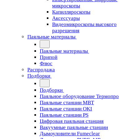
микроскопы
Капилляроскопы
Аксессуары
Видеомикроскопы высокого
разрешения
Паяльные материалы
Паяльные материалы
Припой
Флюс
Распродажа
Подборки
Подборки
Паяльное оборудование Термопро
Паяльные станции MBT
Паяльные станции OKI
Паяльные станции PS
Цифровая паяльная станция
Вакуумные паяльные станции
Дымоуловители Fumeclear