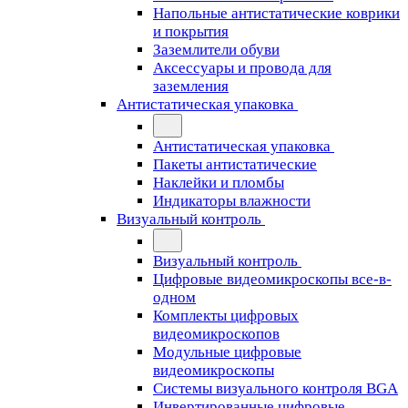
Напольные антистатические коврики
и покрытия
Заземлители обуви
Аксессуары и провода для
заземления
Антистатическая упаковка
Антистатическая упаковка
Пакеты антистатические
Наклейки и пломбы
Индикаторы влажности
Визуальный контроль
Визуальный контроль
Цифровые видеомикроскопы все-в-
одном
Комплекты цифровых
видеомикроскопов
Модульные цифровые
видеомикроскопы
Cистемы визуального контроля BGA
Инвертированные цифровые