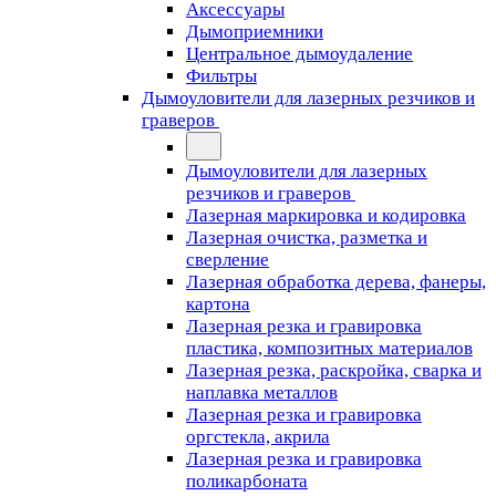
Аксессуары
Дымоприемники
Центральное дымоудаление
Фильтры
Дымоуловители для лазерных резчиков и
граверов
Дымоуловители для лазерных
резчиков и граверов
Лазерная маркировка и кодировка
Лазерная очистка, разметка и
сверление
Лазерная обработка дерева, фанеры,
картона
Лазерная резка и гравировка
пластика, композитных материалов
Лазерная резка, раскройка, сварка и
наплавка металлов
Лазерная резка и гравировка
оргстекла, акрила
Лазерная резка и гравировка
поликарбоната