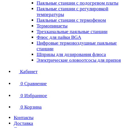
Паяльные станции с подогревом платы
Паяльные станции с регулировкой
температуры
Паяльные станции с термофеном
Термопинцеты
Трехканальные паяльные станции
Флюс для пайки BGA
Цифровые термовоздушные паяльные
станции
Шприцы для дозирования флюса
Электрические оловоотсосы для припоя
Кабинет
0
Сравнение
0
Избранное
0
Корзина
Контакты
Доставка